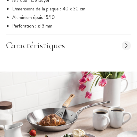
Marque : De Buyer
Dimensions de la plaque : 40 x 30 cm
Aluminium épais 15/10
Perforation : ø 3 mm
Produit fabriqué en France
Caractéristiques
La plaque perforée peut présenter des rayures du fait de sa
matière (aluminium) et de son stockage. Ces rayures n'ont pas
d'incidences sur la qualité de ce produit.