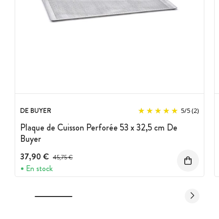
DE BUYER
5
/
5
(2)
Plaque de Cuisson Perforée 53 x 32,5 cm De
Buyer
37,90 €
Prix avant réduction :
45,75 €
En stock