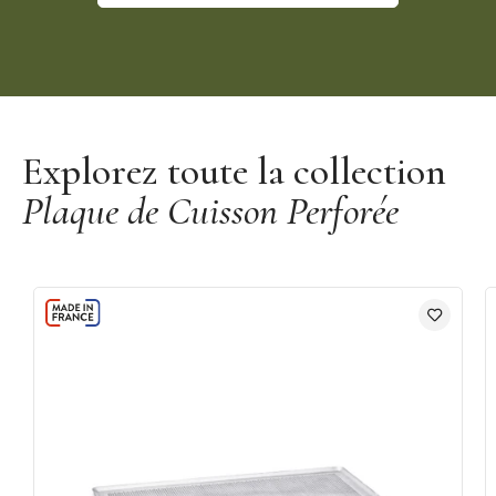
Découvrir la marque De Buyer
Explorez toute la collection
Plaque de Cuisson Perforée