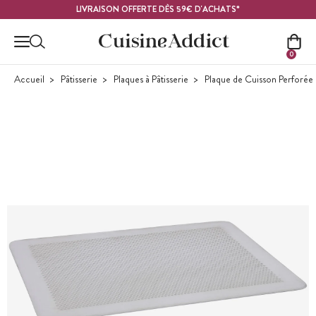
Contenu principal
LIVRAISON OFFERTE DÈS 59€ D'ACHATS*
0
Accueil
Pâtisserie
Plaques à Pâtisserie
Plaque de Cuisson Perforée