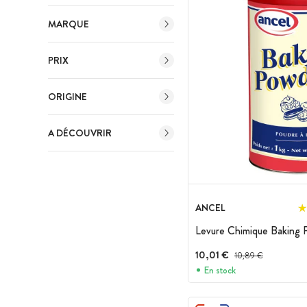
MARQUE
PRIX
ORIGINE
A DÉCOUVRIR
ANCEL
Levure Chimique Baking 
10,01 €
Prix avant réduction :
10,89 €
En stock