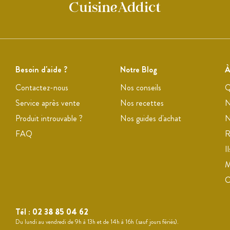
Besoin d'aide ?
Notre Blog
À
Contactez-nous
Nos conseils
Q
Service après vente
Nos recettes
N
Produit introuvable ?
Nos guides d'achat
N
FAQ
R
I
M
Tél :
02 38 85 04 62
Du lundi au vendredi de 9h à 13h et de 14h à 16h (sauf jours fériés).