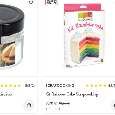
SCRAPCOOKING
4.5
/
5
(2)
4.8
/
tisdécor
Kit Rainbow Cake Scrapcooking
8,70 €
Prix avant réduction :
10,69 €
En stock