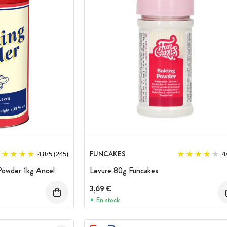
FUNCAKES
4.8
/
5
(245)
4
Powder 1kg Ancel
Levure 80g Funcakes
3,69 €
En stock