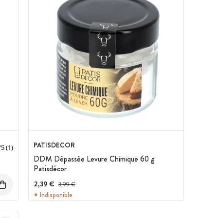
PATISDECOR
/
5
(1)
DDM Dépassée Levure Chimique 60 g
Patisdécor
2,39 €
Prix avant réduction :
3,99 €
Indisponible