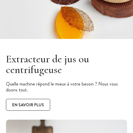
Recette Profiteroles
revisitées
Extracteur de jus ou
Découvrez notre recette de profiteroles revisitées en
collaboration avec le Chef Paul Pipard, lauréat du Prix du
centrifugeuse
Meilleur Dessert.
Quelle machine répond le mieux à votre besoin ? Nous vous
JE DÉCOUVRE LA RECETTE DES PROFITEROLES
disons tout.
EN SAVOIR PLUS