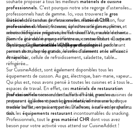
souhaité proposer à tous les meilleurs
matériels de cuisine
professionnels
. C’est pourquoi notre site regorge d’ustensiles
professionnels haut de gamme. Ici, vous trouverez le
gros
matériel
Découvrez l'étendue de notre univers
des cuisines professionnelles. Piano de cuisson, four
matériel CHR
micro-ondes combiné, friteuse, éplucheuse légumes, pétrin,
professionnel
. Vous trouverez sur notre site des machines et
armoire réfrigérée négative, buffet chauffant, meuble desserte…
robots dédiés aux préparations culinaires. Vous aurez le choix
Rien n’a été oublié pour permettre aux restaurateurs et artisans
parmi de grandes marques références, comme Robot-Coupe et
de s’équiper d’un
Dynamic. Ce
Retrouvez également des équipements réfrigérés pour la
matériel de cuisine professionnel
matériel CHR
pro
de pointe.
performant
permet de traiter de grands volumes d’aliments avec efficacité
conservation, la préparation, le refroidissement et le service.
et rapidité.
Arrière-bar, cellule de refroidissement, saladette, table
réfrigérée…
Sur CuisineAddict, sont également disponibles tous les
équipements de cuisson. Au gaz, électrique, bain-marie, vapeur…
Qui plus est, nous avons pensé à toutes les cuisines et à tous les
espaces de travail. En effet, ces
matériels de restauration
professionnels
Pour des self-services ou des buffets d’hôtel, nous vous
conviendront aussi bien à de grandes cuisines de
restaurant qu’à des espaces plus réduits, comme une boutique
proposons également tout le
gros matériel
nécessaire, du
traiteur ou de vente à emporter. D’ailleurs, nous vous proposons
meuble buffet, en passant par les machines à café et les chafing
tous les
dish.
équipements restaurant
incontournables du snacking.
Professionnels, tout le
gros matériel CHR
dont vous avez
besoin pour votre activité vous attend sur CuisineAddict !