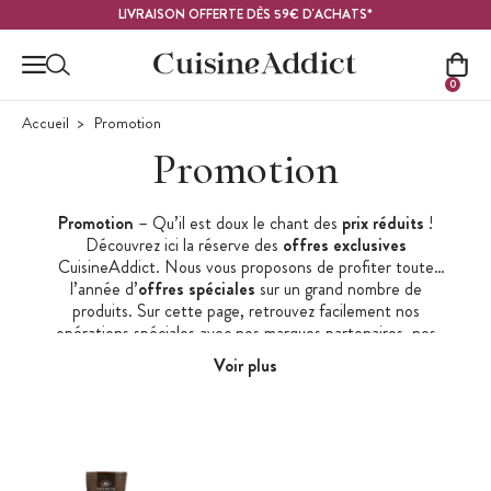
Contenu principal
LIVRAISON OFFERTE DÈS 59€ D'ACHATS*
0
Accueil
Promotion
Promotion
Promotion
– Qu’il est doux le chant des
prix réduits
!
Découvrez ici la réserve des
offres exclusives
CuisineAddict. Nous vous proposons de profiter toute
l’année d’
offres spéciales
sur un grand nombre de
produits. Sur cette page, retrouvez facilement nos
opérations spéciales avec nos marques partenaires, nos
produits en déstockage, nos offres
anti-gaspi
et nos
fins de
Voir plus
série
. Naviguez d’offre en offre, de produit en produit et
profitez de nombreuses
réductions
. Vous avez accès à un
large choix de références en
promotion
, de quoi faire des
économies et des belles trouvailles.