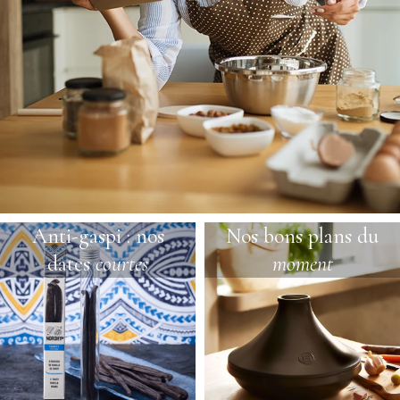
Anti-gaspi : nos
Nos bons plans du
dates
courtes
moment