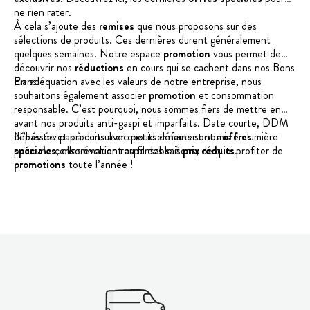
ne rien rater.
À cela s’ajoute des
remises
que nous proposons sur des
sélections de produits. Ces dernières durent généralement
quelques semaines. Notre espace
promotion
vous permet de
découvrir nos
réductions
en cours qui se cachent dans nos Bons
Plans.
En adéquation avec les valeurs de notre entreprise, nous
souhaitons également associer
promotion
et consommation
responsable. C’est pourquoi, nous sommes fiers de mettre en
avant nos produits anti-gaspi et imparfaits. Date courte, DDM
dépassée et produits avec petits défauts sont mis en lumière
N’hésitez pas à consulter quotidiennement nos
offres
pour une consommation responsable à
spéciales
, elles évoluent au fil des saisons, de quoi profiter de
prix réduits
.
promotions
toute l’année !