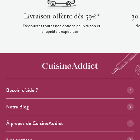
Livraison offerte dès 59€*
30
Découvrez toutes nos options de livraison et
Be
la rapidité d'expédition.
Besoin d'aide ?
Notre Blog
À propos de CuisineAddict
Nos services