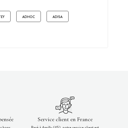
TEY
ADHOC
ADISA
pensée
Service client en France
es bons
Basé à Amilly (45), notre service client est