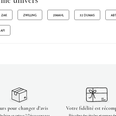
ême univers
 ZAK
ZWILLING
2IMAHL
32 DUMAS
AB
AFI
ours pour changer d’avis
Votre fidélité est récom
de faire un retour ? Découvrez nos
Récoltez des étoiles et gagnez d