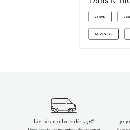
Dans le m
ZOWN
ZUK
ADVENTYS
Livraison offerte dès 59€*
30 j
Découvrez toutes nos options de livraison et
Besoin 