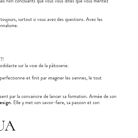
sais non concluants que vous vous dites que vous méritez
 toujours, surtout si vous avez des questions. Avec les
onnalisme.
?!
didacte sur la voie de la pâtisserie.
rfectionne et finit par imaginer les siennes, le tout
issent par la convaincre de lancer sa formation. Armée de son
esign
. Elle y met son savoir-faire, sa passion et son
UA