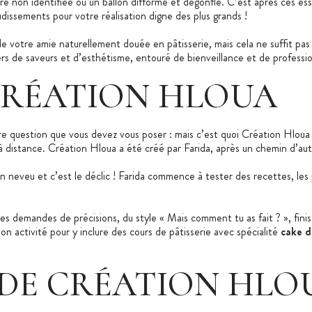
re non identifiée ou un ballon difforme et dégonflé. C’est après ces es
udissements pour votre réalisation digne des plus grands !
s de votre amie naturellement douée en pâtisserie, mais cela ne suffit pas
vers de saveurs et d’esthétisme, entouré de bienveillance et de professi
 CRÉATION HLOUA
ère question que vous devez vous poser : mais c’est quoi Création Hloua 
à distance. Création Hloua a été créé par Farida, après un chemin d’auto
neveu et c’est le déclic ! Farida commence à tester des recettes, les pe
, les demandes de précisions, du style « Mais comment tu as fait ? », fin
n activité pour y inclure des cours de pâtisserie avec spécialité
cake d
 DE CRÉATION HLO