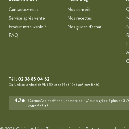
Contactez-nous
Nos conseils
Q
Service après vente
Nos recettes
N
Produit introuvable ?
Nos guides d'achat
N
FAQ
R
I
M
Tél :
02 38 85 04 62
Du lundi au vendredi de 9h à 13h et de 14h à 16h (sauf jours fériés).
4.7
CuisineAddict affiche une note de 4,7 sur 5 grâce à plus de 3 
votre fidélité.