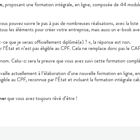
gn
, proposant une formation intégrale, en ligne, composée de 44 modul
vous pouvez suivre le pas à pas de nombreuses réalisations, avec la liste 
us les éléments pour créer votre entreprise, mais aussi un e-book avec
t-ce que je serais officiellement diplômé(e) ? », la réponse est non.
 l’État et n’est pas éligible au CPF. Cela ne remplace donc pas le CAP 
nom. Celui-ci sera la preuve que vous avez suivi cette formation complè
aille actuellement à l’élaboration d’une nouvelle formation en ligne, e
igible au CPF, reconnue par l’État et incluant la formation intégrale c
ner
que vous avez toujours rêvé d’être !