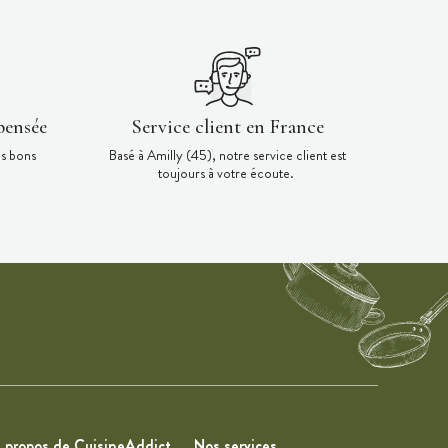
pensée
Service client en France
es bons
Basé à Amilly (45), notre service client est
toujours à votre écoute.
 propos de CuisineAddict
Nos services