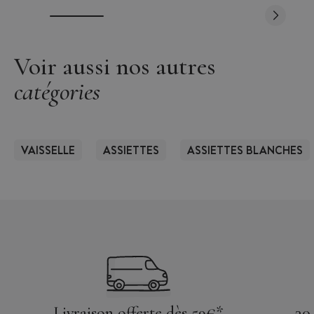
Voir aussi nos autres
catégories
VAISSELLE
ASSIETTES
ASSIETTES BLANCHES
Livraison offerte dès 59€*
30