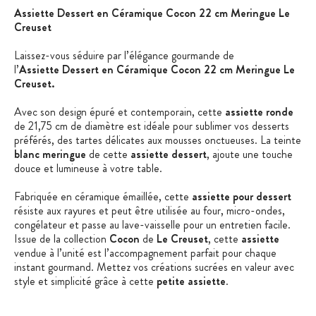
Assiette Dessert en Céramique Cocon 22 cm Meringue Le
Creuset
Laissez-vous séduire par l’élégance gourmande de
l’
Assiette Dessert en Céramique Cocon 22 cm Meringue Le
Creuset.
Avec son design épuré et contemporain, cette
assiette ronde
de 21,75 cm de diamètre est idéale pour sublimer vos desserts
préférés, des tartes délicates aux mousses onctueuses. La teinte
blanc meringue
de cette
assiette dessert
, ajoute une touche
douce et lumineuse à votre table.
Fabriquée en céramique émaillée, cette
assiette pour dessert
résiste aux rayures et peut être utilisée au four, micro-ondes,
congélateur et passe au lave-vaisselle pour un entretien facile.
Issue de la collection
Cocon
de
Le Creuset
, cette
assiette
vendue à l’unité est l’accompagnement parfait pour chaque
instant gourmand. Mettez vos créations sucrées en valeur avec
style et simplicité grâce à cette
petite assiette
.
Les caractéristiques de l'assiette :
Assiette à
d
essert