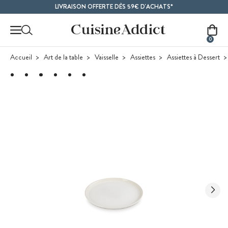
Contenu principal
LIVRAISON OFFERTE DÈS 59€ D'ACHATS*
0
Accueil
Art de la table
Vaisselle
Assiettes
Assiettes à Dessert