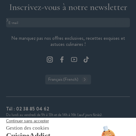
Inscrivez-vous à notre newsletter
Format : adresse@email.com
Ne manquez pas nos offres exclusives, recettes exquises et
astuces culinaires !
Français (French)
Tél :
02 38 85 04 62
Du lundi au vendredi de 9h à 13h et de 14h à 16h (sauf jours fériés).
CuisineAddict affiche une note de 4,7 sur 5 grâce à plus