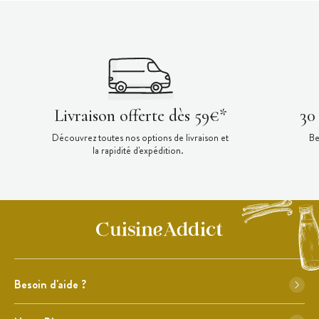
Livraison offerte dès 59€*
30
Découvrez toutes nos options de livraison et
Be
la rapidité d'expédition.
Besoin d'aide ?