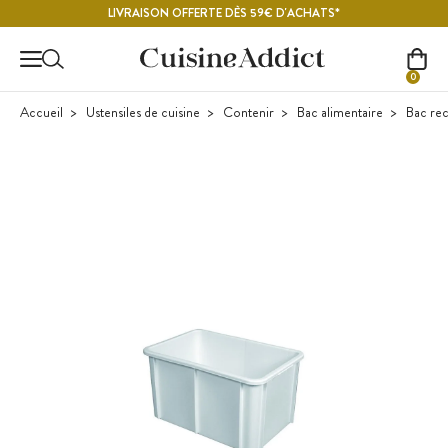
Contenu principal
LIVRAISON OFFERTE DÈS 59€ D'ACHATS*
0
Accueil
Ustensiles de cuisine
Contenir
Bac alimentaire
Bac rect