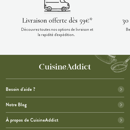
Livraison offerte dès 59€*
30
Découvrez toutes nos options de livraison et
Be
la rapidité d'expédition.
Besoin d'aide ?
Notre Blog
À propos de CuisineAddict