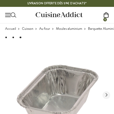
Contenu principal
LIVRAISON OFFERTE DÈS 59€ D'ACHATS*
0
Accueil
Cuisson
Au four
Moules aluminium
Barquette Alumini