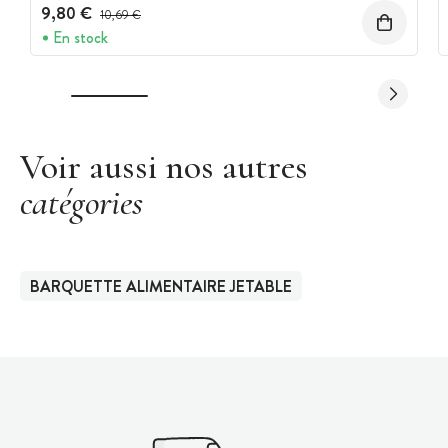
9,80 €
Prix avant réduction :
10,69 €
En stock
Voir aussi nos autres
catégories
BARQUETTE ALIMENTAIRE JETABLE