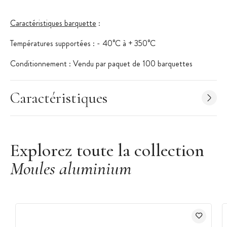
Caractéristiques barquette
:
Températures supportées : - 40°C à + 350°C
Conditionnement : Vendu par paquet de 100 barquettes
Modèle : BA 150
Caractéristiques
Volume : 145 cm3
Dimensions extérieures : 111*75 mm
Dimensions intérieures : 98*62 mm
Explorez toute la collection
Moules aluminium
Dimensions fonds : 80*44 mm
Hauteur : 36 mm