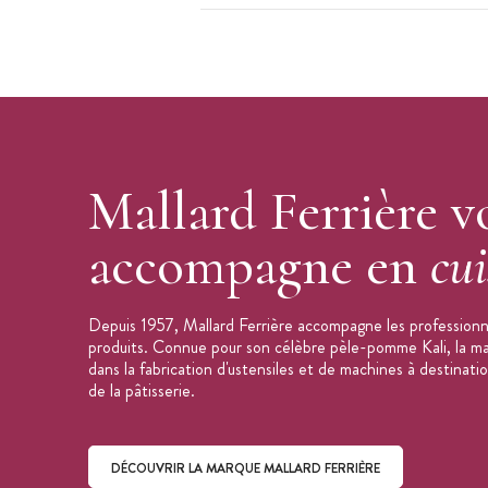
Contenance : 15 L
Couleur : blanc
Résiste de -40°C à +80°C
Passe au lave-vaisselle
Article vendu à l'unité
Marque :
Fervik
Mallard Ferrière v
accompagne en
cui
Depuis 1957, Mallard Ferrière accompagne les professionne
produits. Connue pour son célèbre pèle-pomme Kali, la mar
dans la fabrication d'ustensiles et de machines à destinati
de la pâtisserie.
DÉCOUVRIR LA MARQUE MALLARD FERRIÈRE