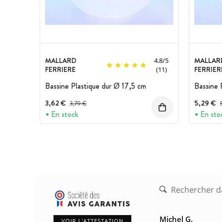
MALLARD
MALLAR
4.8
/
5
FERRIERE
FERRIER
(11)
Bassine Plastique dur Ø 17,5 cm
Bassine 
3,62 €
Prix avant réduction :
5,29 €
P
3,79 €
En stock
En sto
Michel G.
VOIR L'ATTESTATION