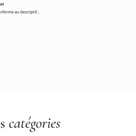
 AM
nforme au descriptif...
es
catégories