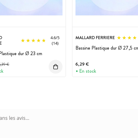
D
MALLARD FERRIERE
4.6
/
5
E
(14)
Bassine Plastique dur Ø 27,5 c
Plastique dur Ø 23 cm
rix avant réduction :
6,29 €
5,39 €
ck
En stock