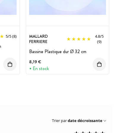
MALLARD
5
/
5
(8)
4.8
/
5
FERRIERE
(9)
m
Bassine Plastique dur Ø 32 cm
8,19 €
En stock
Trier par
date décroissante