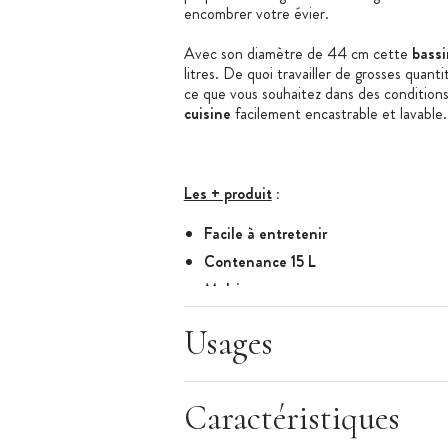
encombrer votre évier.
Avec son diamètre de 44 cm cette
bass
litres. De quoi travailler de grosses quan
ce que vous souhaitez dans des conditions
cuisine
facilement encastrable et lavable.
Les + produit
:
Facile à entretenir
Contenance 15 L
Multi-usage
Caractéristiques de la Bassine
:
Usages
Bassine de cuisine
Matière : Plastique
Diamètre : 44 cm
Caractéristiques
Hauteur : 16 cm