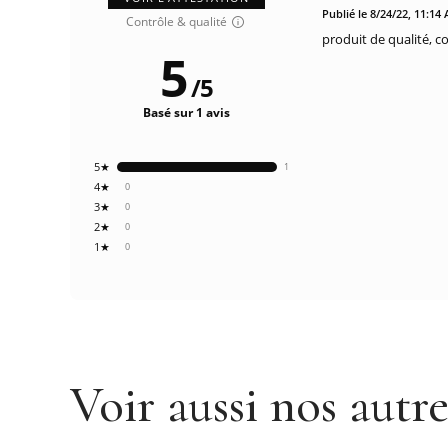
Publié le 8/24/22, 11:14
Contrôle & qualité
produit de qualité, co
5
/
5
Basé sur 1 avis
5★
1
4★
0
3★
0
2★
0
1★
0
Voir aussi nos autr