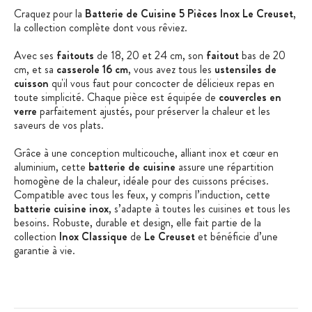
Craquez pour la
Batterie de Cuisine 5 Pièces Inox Le Creuset
,
la collection complète dont vous rêviez.
Avec ses
faitouts
de 18, 20 et 24 cm, son
faitout
bas de 20
cm, et sa
casserole 16 cm
, vous avez tous les
ustensiles de
cuisson
qu'il vous faut pour concocter de délicieux repas en
toute simplicité. Chaque pièce est équipée de
couvercles en
verre
parfaitement ajustés, pour préserver la chaleur et les
saveurs de vos plats.
Grâce à une conception multicouche, alliant inox et cœur en
aluminium, cette
batterie de cuisine
assure une répartition
homogène de la chaleur, idéale pour des cuissons précises.
Compatible avec tous les feux, y compris l’induction, cette
batterie cuisine inox
, s’adapte à toutes les cuisines et tous les
besoins. Robuste, durable et design, elle fait partie de la
collection
Inox Classique
de
Le Creuset
et bénéficie d’une
garantie à vie.
Parfaite pour les chefs en herbe et les cuisiniers aguerris, cette
batterie de cuisine
est un indispensable à avoir dans votre
cuisine.