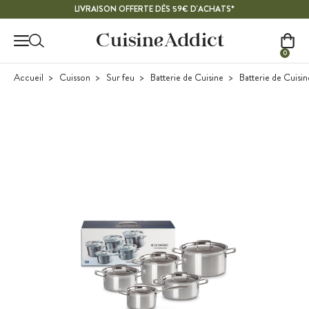
Contenu principal
LIVRAISON OFFERTE DÈS 59€ D'ACHATS*
0
Accueil
Cuisson
Sur feu
Batterie de Cuisine
Batterie de Cuisin