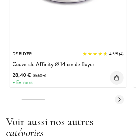
DE BUYER
4.5
/
5
(4)
Couvercle Affinity Ø 14 cm de Buyer
28,40 €
Prix avant réduction :
35,50 €
En stock
Voir aussi nos autres
catégories