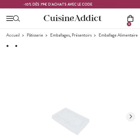
Contenu principal
MELON26
-10% DÈS 79€ D'ACHATS AVEC LE CODE
0
Accueil
Pâtisserie
Emballages, Présentoirs
Emballage Alimentaire