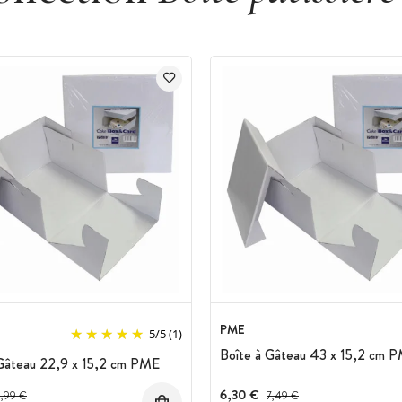
PME
5
/
5
(1)
Boîte à Gâteau 43 x 15,2 cm 
 Gâteau 22,9 x 15,2 cm PME
rix avant réduction :
6,30 €
Prix avant réduction :
3,99 €
7,49 €