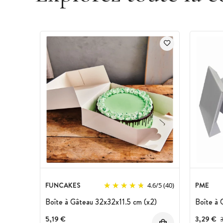
FUNCAKES
PME
4.6
/
5
(40)
Boîte à Gâteau 32x32x11.5 cm (x2)
Boîte à
5,19 €
3,29 €
P