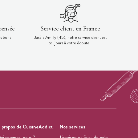
pensée
Service client en France
es bons
Basé à Amilly (45), notre service client est
toujours à votre écoute.
 propos de CuisineAddict
Nos services
ui sommes-nous ?
Livraison et Suivi de colis