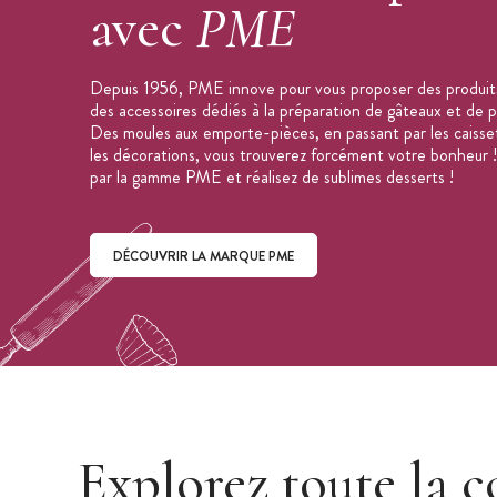
Support de 3 mm d'épaisseur inclus
avec
PME
Forme support : rond
Couleur : boîte blanche et support arg
Depuis 1956, PME innove pour vous proposer des produit
Marque : PME
des accessoires dédiés à la préparation de gâteaux et de pâ
Des moules aux emporte-pièces, en passant par les caisse
les décorations, vous trouverez forcément votre bonheur !
par la gamme PME et réalisez de sublimes desserts !
DÉCOUVRIR LA MARQUE PME
Découvrir la marque PME
Explorez toute la c