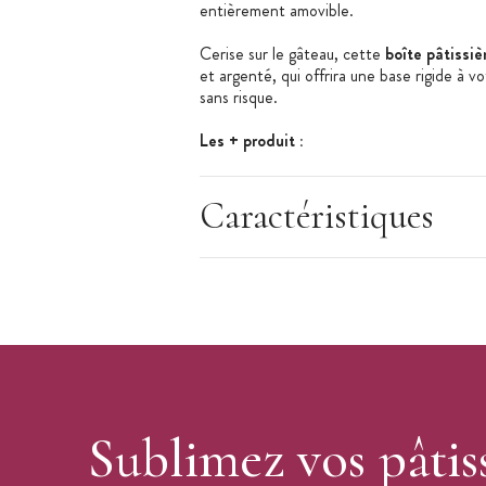
entièrement amovible.
Cerise sur le gâteau, cette
boîte pâtissi
et argenté, qui offrira une base rigide à 
sans risque.
Les + produit :
Boite à gâteau cartonnée
Caractéristiques
Support rond inclus
Couvercle amovible
Caractéristiques de la boîte à gâteau
:
Boîte à gâteau
Dimensions de la boîte : 35 x 35 cm
Hauteur : 15 cm
Matière : carton solide
Forme boîte : carré
Sublimez vos pâtis
Couvercle amovible