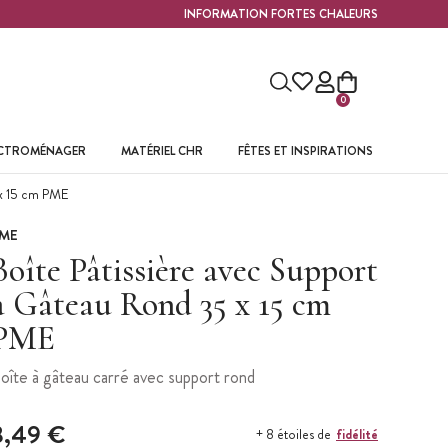
INFORMATION FORTES CHALEURS
0
ECTROMÉNAGER
MATÉRIEL CHR
FÊTES ET INSPIRATIONS
 x 15 cm PME
ME
Boîte Pâtissière avec Support
à Gâteau Rond 35 x 15 cm
PME
oîte à gâteau carré avec support rond
8,49 €
fidélité
+ 8 étoiles de