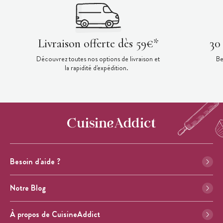
Livraison offerte dès 59€*
30
Découvrez toutes nos options de livraison et
Be
la rapidité d'expédition.
Besoin d'aide ?
Notre Blog
À propos de CuisineAddict