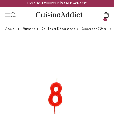
Contenu principal
LIVRAISON OFFERTE DÈS 59€ D'ACHATS*
0
Accueil
Pâtisserie
Douilles et Décorations
Décoration Gâteau