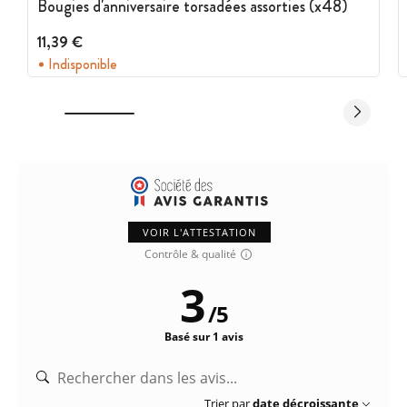
Bougies d'anniversaire torsadées assorties (x48)
11,39 €
Indisponible
VOIR L'ATTESTATION
Contrôle & qualité
3
/
5
Basé sur 1 avis
Trier par
date décroissante