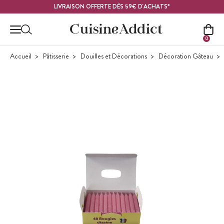
Contenu principal
LIVRAISON OFFERTE DÈS 59€ D'ACHATS*
0
Accueil
Pâtisserie
Douilles et Décorations
Décoration Gâteau