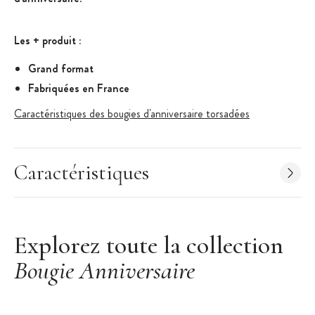
Les + produit :
Grand format
Fabriquées en France
Caractéristiques des bougies d'anniversaire torsadées
Couleur :
Rose
Conditionnement :
boite de 48 bougies
Caractéristiques
Diamètre : Ø 1 cm
Hauteur : 7 cm
Bougies vendues sans les supports (bobèches)
Explorez toute la collection
Fabrication artisanale française
Bougie Anniversaire