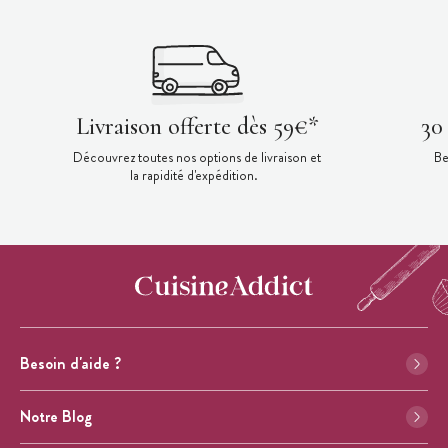
Livraison offerte dès 59€*
30
Découvrez toutes nos options de livraison et
Be
la rapidité d'expédition.
Besoin d'aide ?
Notre Blog