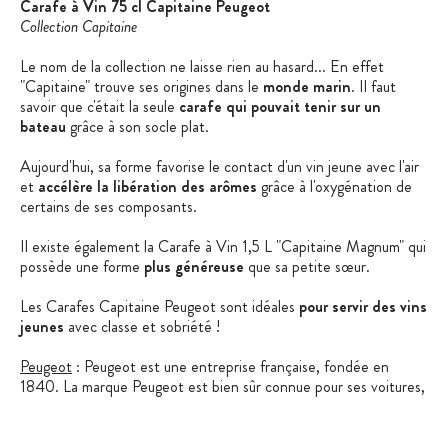
Carafe à Vin 75 cl Capitaine Peugeot
Collection Capitaine
Le nom de la collection ne laisse rien au hasard... En effet
"Capitaine" trouve ses origines dans le
monde marin
. Il faut
savoir que c'était la seule
carafe qui pouvait tenir sur un
bateau
grâce à son socle plat.
Aujourd'hui, sa forme favorise le contact d'un vin jeune avec l'air
et
accélère la libération des arômes
grâce à l'oxygénation de
certains de ses composants.
Il existe également la Carafe à Vin 1,5 L "Capitaine Magnum" qui
possède une forme
plus généreuse
que sa petite sœur.
Les Carafes Capitaine Peugeot sont idéales
pour servir des vins
jeunes
avec classe et sobriété !
Peugeot
: Peugeot est une entreprise française, fondée en
1840. La marque Peugeot est bien sûr connue pour ses voitures,
mais elle est surtout reconnue dans les cuisines des grands chefs,
et des amateurs de cuisine ! À l'usine de Quingey (dans le
Doubs), tout est réalisé sur place : le design, le développement