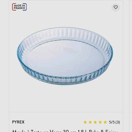
PYREX
5
/
5
(3)