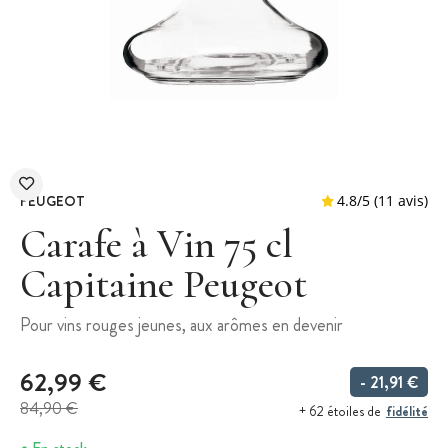
PEUGEOT
Carafe à Vin 75 cl
Capitaine Peugeot
4.8
/
5
(
Pour vins rouges jeunes, aux arômes en devenir
62,99 €
- 21,91 €
84,90 €
fidélité
+ 62 étoiles de