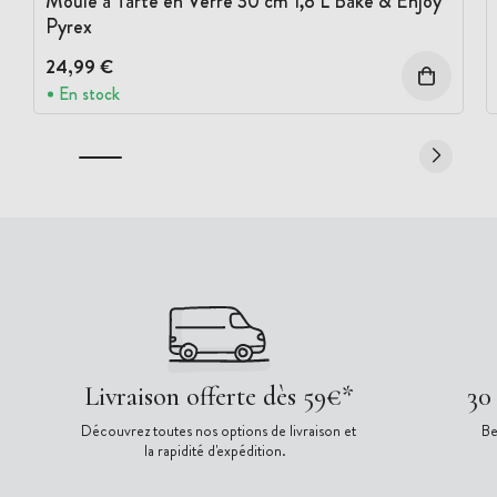
Moule à Tarte en Verre 30 cm 1,8 L Bake & Enjoy
Pyrex
24,99 €
En stock
Livraison offerte dès 59€*
30
Découvrez toutes nos options de livraison et
Be
la rapidité d'expédition.