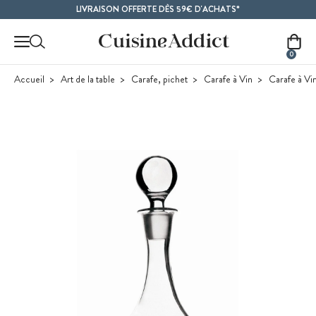
Contenu principal
LIVRAISON OFFERTE DÈS 59€ D'ACHATS*
0
Accueil
Art de la table
Carafe, pichet
Carafe à Vin
Carafe à Vin