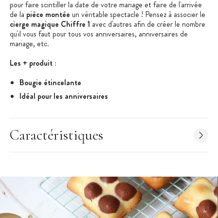
pour faire scintiller la date de votre mariage et faire de l'arrivée
de la
pièce montée
un véritable spectacle ! Pensez à associer le
cierge magique Chiffre 1
avec d'autres afin de créer le nombre
qu'il vous faut pour tous vos anniversaires, anniversaires de
mariage, etc.
Les + produit :
Bougie étincelante
Idéal pour les anniversaires
Caractéristiques Cierge Magique
:
Bougie Scintillante
Caractéristiques
Chiffre 1
Adapté pour gâteau, glace, pièce montée
Hauteur du chiffre : 7 cm
Largeur du chiffre : 3,5 cm
Hauteur totale du cierge magique : 17,5 cm
Durée de combustion de la bougie : +/- 8 secondes