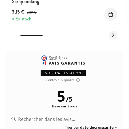
Scrapcooking
3,15 €
Prix avant réduction :
3,39 €
En stock
VOIR L'ATTESTATION
Contrôle & qualité
5
/
5
Basé sur 3 avis
Trier par
date décroissante