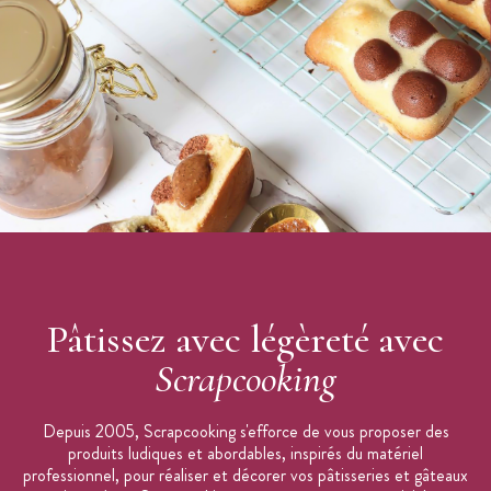
Cierge Magique vendu à l'unité en sachet individuel
Notice d'utilisation fournie
Garder hors de portée des enfants et des animaux domestiques.
Garder toujours les bougies allumées à vue et à l'abri des courants
d'air. Ne jamais brûler une bougie à proximité de matières
inflammables.
Marque : Scrapcooking
Pâtissez avec légèreté avec
Scrapcooking
Depuis 2005, Scrapcooking s'efforce de vous proposer des
produits ludiques et abordables, inspirés du matériel
professionnel, pour réaliser et décorer vos pâtisseries et gâteaux