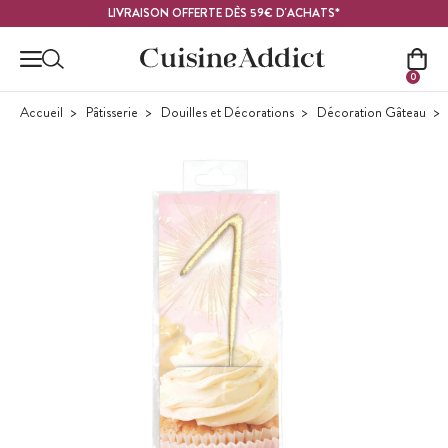
Contenu principal
LIVRAISON OFFERTE DÈS 59€ D'ACHATS*
0
Accueil
Pâtisserie
Douilles et Décorations
Décoration Gâteau