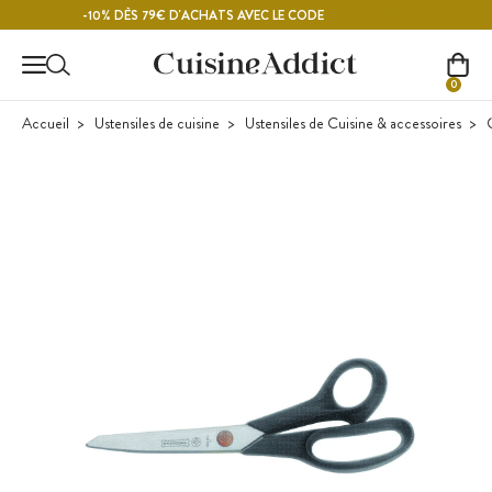
Contenu principal
MELON26
-10% DÈS 79€ D'ACHATS AVEC LE CODE
0
Accueil
Ustensiles de cuisine
Ustensiles de Cuisine & accessoires