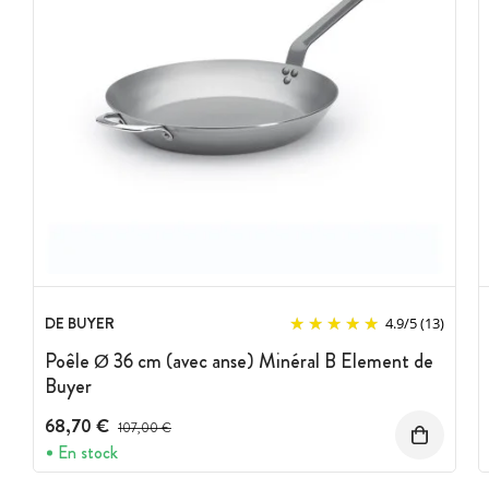
DE BUYER
4.9
/
5
(13)
Poêle Ø 36 cm (avec anse) Minéral B Element de
Buyer
68,70 €
Prix avant réduction :
107,00 €
En stock