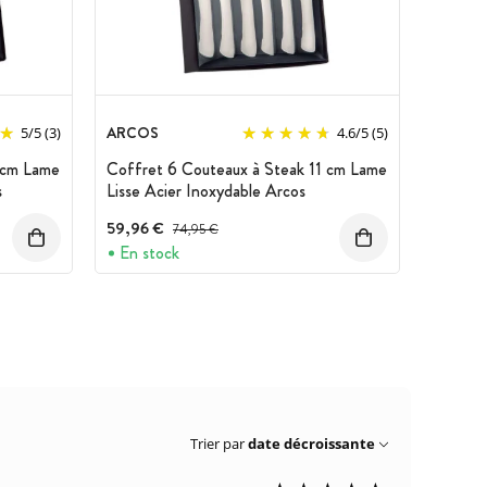
ARCOS
5
/
5
(3)
4.6
/
5
(5)
 cm Lame
Coffret 6 Couteaux à Steak 11 cm Lame
s
Lisse Acier Inoxydable Arcos
59,96 €
Prix avant réduction :
74,95 €
En stock
Trier par
date décroissante