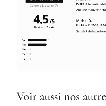
Publié le 12/10/25, 12:2
Contrôle & qualité
Aucune mauvaise surp
4.5
/
5
Michel D.
Publié le 11/28/20, 11:2
Basé sur 2 avis
Satisfait de la perfo
5★
1
4★
1
3★
0
2★
0
1★
0
Voir aussi nos autr