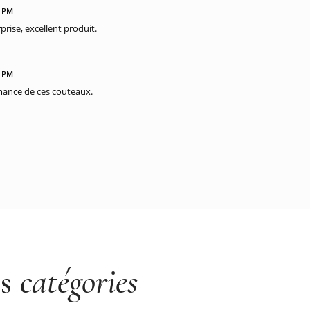
5 PM
rise, excellent produit.
4 PM
rmance de ces couteaux.
es
catégories