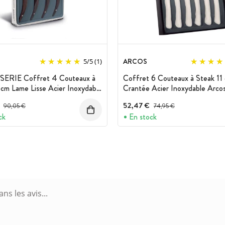
ARCOS
5
/
5
(1)
SERIE Coffret 4 Couteaux à
Coffret 6 Couteaux à Steak 11
 cm Lame Lisse Acier Inoxydable
Crantée Acier Inoxydable Arco
Prix avant réduction :
52,47 €
Prix avant réduction :
90,05 €
74,95 €
ck
En stock