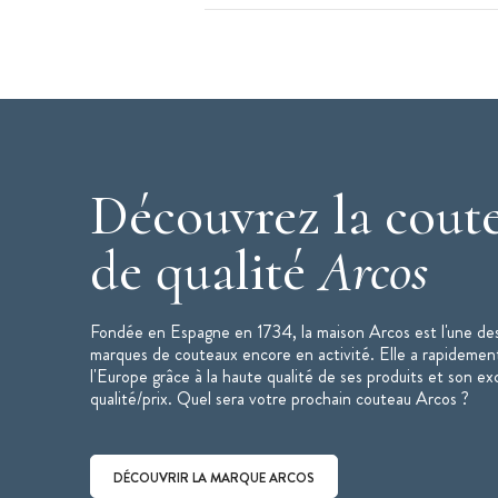
couteau de chef
répondra à tous vos 
tailler, equeuter, découper, hacher.
Couteau Santoku 19 cm
et son étui d
trancher, découper et hacher tous vos
cm
sera également idéal pour la décou
Pour prolonger le pouvoir coupant de vos
de les laver à la main et de les ranger da
Découvrez la coute
bloc à couteau ou sur une barre aimantée
de qualité
Arcos
Les + produits :
Lame Pleine Soie en Acier inoxydab
Fondée en Espagne en 1734, la maison Arcos est l'une des
Fil Silk Edge : angle de 20° pour 
marques de couteaux encore en activité. Elle a rapidemen
Mitre carrée : affûtage total de la l
l'Europe grâce à la haute qualité de ses produits et son ex
qualité/prix. Quel sera votre prochain couteau Arcos ?
Caractéristiques du Coffret Couteaux
:
Coffret en édition limitée
Collection : Manhattan
DÉCOUVRIR LA MARQUE ARCOS