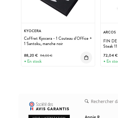
KYOCERA
ARCOS
Coffret Kyocera - 1 Couteau d'Office +
FIN DE 
1 Santoku, manche noir
Steak 11
Arcos
88,20 €
Prix avant réduction :
72,04 €
114,00 €
En stock
En sto
Annie R.
VOIR L'ATTESTATION