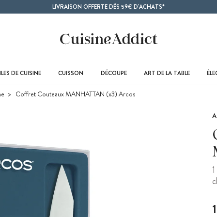
LIVRAISON OFFERTE DÈS 59€ D'ACHATS*
LES DE CUISINE
CUISSON
DÉCOUPE
ART DE LA TABLE
ÉL
ne
Coffret Couteaux MANHATTAN (x3) Arcos
A
1
c