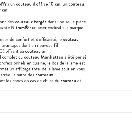
ffrir
un
couteau d'office 10 cm
, un
couteau
9 cm
.
ont des
couteaux forgés
dans une seule pièce
l'azote
Nitrum®
: un acier exclusif à la marque
ues de confort et d'efficacité, le
couteau
 avantages dont un nouveau
fil
C) offrant au
couteau
un
il complet du
couteau Manhattan
a été pensé
rofessionnels en cuisine, le dos de la lame est
met un affûtage total de la lame tout en vous
arrée, la mitre des
couteaux
ant les chocs en cas de chute du
couteau
et
 préserver de tout risque de coupure.
isation des Couteaux Arcos:
e protection : à toujours avoir à portée de main
au multifonction
de petite taille.
 de protection : allié du quotidien, ce