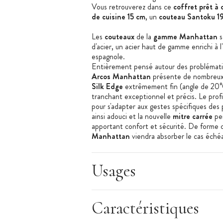
Vous retrouverez dans ce
coffret prêt à o
de cuisine 15 cm
, un
couteau Santoku 1
Les
couteaux
de la
gamme Manhattan
s
d'acier, un acier haut de gamme enrichi à 
espagnole.
Entièrement pensé autour des problématiq
Arcos Manhattan
présente de nombreux
Silk Edge
extrêmement fin (angle de 20°
tranchant exceptionnel et précis. Le prof
pour s'adapter aux gestes spécifiques des p
ainsi adouci et la nouvelle
mitre carrée
per
apportant confort et sécurité. De forme c
Manhattan
viendra absorber le cas éché
offrira une butée à vos doigts afin de les
Usages
Composition du Coffret Cadeau et Util
Couteau d'Office 10 cm
et son étui d
Caractéristiques
pour éplucher, découper c'est le
coute
Couteau de Cuisine 15 cm
et son étui