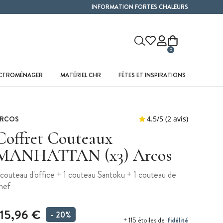
INFORMATION FORTES CHALEURS
0
ECTROMÉNAGER
MATÉRIEL CHR
FÊTES ET INSPIRATIONS
RCOS
Coffret Couteaux
MANHATTAN (x3) Arcos
 couteau d'office + 1 couteau Santoku + 1 couteau de
hef
115,96 €
- 20%
fidélité
+ 115 étoiles de