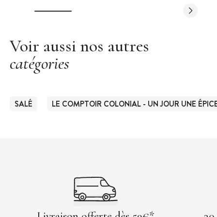
Voir aussi nos autres
catégories
SALÉ
LE COMPTOIR COLONIAL - UN JOUR UNE ÉPIC
Livraison offerte dès 59€*
30