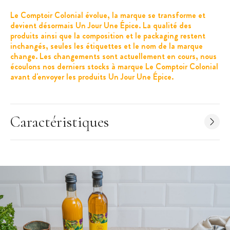
Le Comptoir Colonial évolue, la marque se transforme et
devient désormais Un Jour Une Épice. La qualité des
produits ainsi que la composition et le packaging restent
inchangés, seules les étiquettes et le nom de la marque
change. Les changements sont actuellement en cours, nous
écoulons nos derniers stocks à marque Le Comptoir Colonial
avant d'envoyer les produits Un Jour Une Épice.
Les + produit :
Pot refermable
Caractéristiques
Couleur intense
Caractéristiques
:
Marque : Un Jour Une Epice
Poudre de colombo
Ingrédients : coriandre, de piment fort, de curcuma, de
cumin, de fenugrec et de gingembre
Poids net : 50 g
Conditionnement : pot en verre