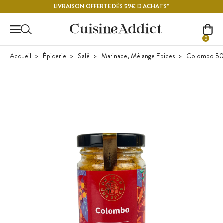
Contenu principal
LIVRAISON OFFERTE DÈS 59€ D'ACHATS*
0
Accueil
Épicerie
Salé
Marinade, Mélange Epices
Colombo 50 