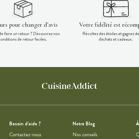
ours pour changer d’avis
Votre fidélité est récom
de faire un retour ? Découvrez nos
Récoltez des étoiles et gagnez d
onditions de retour faciles.
d'achats et cadeaux.
Besoin d'aide ?
Notre Blog
À
Contactez-nous
Nos conseils
Q