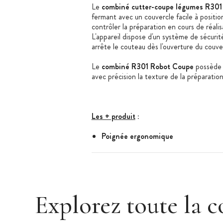
Le
combiné cutter-coupe légumes R301
fermant avec un couvercle facile à positi
contrôler la préparation en cours de réalis
L'appareil dispose d'un système de sécuri
arrête le couteau dès l'ouverture du couve
Le
combiné R301 Robot Coupe
possède 
avec précision la texture de la préparatio
Les + produit
:
Poignée ergonomique
Commande à impulsion
Livré avec couteau lisse
Explorez toute la c
Caractéristiques du Robot Coupe
:
Combiné Cutter-Coupe Légumes R 3