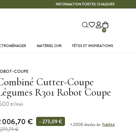
INFORMATION FORTES CHALEURS
0
ECTROMÉNAGER
MATÉRIEL CHR
FÊTES ET INSPIRATIONS
OBOT-COUPE
Combiné Cutter-Coupe
Légumes R301 Robot Coupe
500 tr/min
2 006,70 €
- 273,09 €
fidélité
+ 2006 étoiles de
 279,79 €