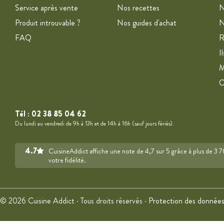
Service après vente
Nos recettes
N
Produit introuvable ?
Nos guides d'achat
N
FAQ
R
I
M
Tél :
02 38 85 04 62
Du lundi au vendredi de 9h à 13h et de 14h à 16h (sauf jours fériés).
4.7
CuisineAddict affiche une note de 4,7 sur 5 grâce à plus de 3 
votre fidélité.
© 2026 Cuisine Addict · Tous droits réservés ·
Protection des donnée