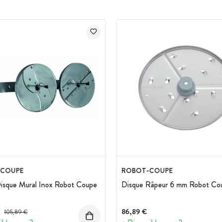
 mm
-COUPE
ROBOT-COUPE
isque Mural Inox Robot Coupe
Disque Râpeur 6 mm Robot Co
Prix avant réduction :
86,89 €
105,89 €