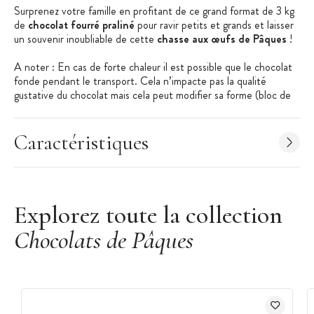
Surprenez votre famille en profitant de ce grand format de 3 kg
de
chocolat fourré praliné
pour ravir petits et grands et laisser
un souvenir inoubliable de cette
chasse aux œufs de Pâques
!
A noter : En cas de forte chaleur il est possible que le chocolat
fonde pendant le transport. Cela n’impacte pas la qualité
gustative du chocolat mais cela peut modifier sa forme (bloc de
chocolat).
Les + produit :
Caractéristiques
Grand format
Corbeille incluse
Idéal pour Pâques
Explorez toute la collection
Caractéristiques des Œufs de Pâques :
Chocolats de Pâques
Corbeille Oeufs de pâques
Fourré praliné
Thème : Œufs de cailles
Assortiment de couleurs blanc, jaune et rose