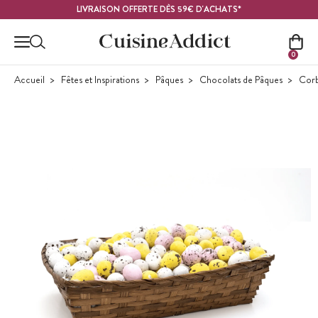
Contenu principal
LIVRAISON OFFERTE DÈS 59€ D'ACHATS*
0
Accueil
Fêtes et Inspirations
Pâques
Chocolats de Pâques
Corb