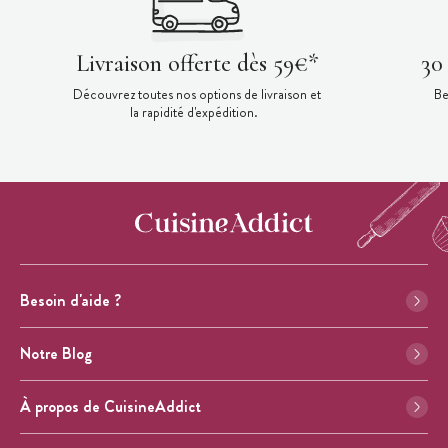
Livraison offerte dès 59€*
30
Découvrez toutes nos options de livraison et
Be
la rapidité d'expédition.
Besoin d'aide ?
Notre Blog
À propos de CuisineAddict