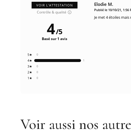
Elodie M.
VOIR L'ATTESTATION
Publié le 10/10/21, 1:56
Contrôle & qualité
Je met 4 étoiles mais
4
/
5
Basé sur 1 avis
5★
0
4★
1
3★
0
2★
0
1★
0
Voir aussi nos autr