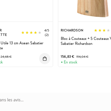
R
RICHARDSON
4
/
5
TTE
(2)
Bloc à Couteaux + 5 Couteaux 
Utile 13 cm Asean Sabatier
Sabatier Richardson
te
Prix avant réduction :
156,83 €
Prix avant réduction :
24,68 €
196,04 €
ck
En stock