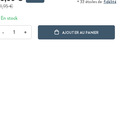
fidélité
+ 33 étoiles de
1,95 €
En stock
-
+
AJOUTER AU PANIER