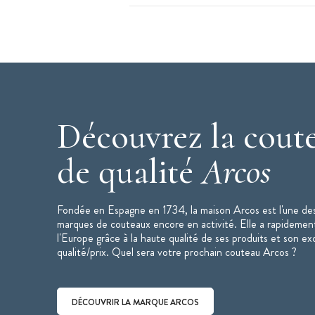
Mitre
Caractéristiques du Couteau de Cuisine
:
Couteau de cuisine (ou couteau du che
Longueur de la lame : 15 cm
Poids : 228 g
Mitre ronde
Lame en acier inoxydable NITRUM
Découvrez la coute
Manche en polyoxyméthylène (POM) fi
de qualité
Technologie Bactiproof Silver
Arcos
Couleur : blanc
Vendu dans un étui
Fondée en Espagne en 1734, la maison Arcos est l'une des
Collection : Riviera
marques de couteaux encore en activité. Elle a rapidemen
Marque : Arcos
l'Europe grâce à la haute qualité de ses produits et son ex
qualité/prix. Quel sera votre prochain couteau Arcos ?
Couteau de cuisine fabriqué en Espag
DÉCOUVRIR LA MARQUE ARCOS