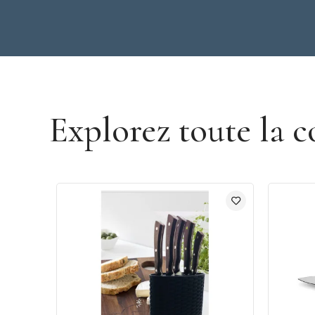
Découvrir la marque Arcos
Explorez toute la c