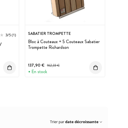
SABATIER TROMPETTE
3
/
5
(1)
Bloc à Couteaux + 5 Couteaux Sabatier
V
Trompette Richardson
137,90 €
Prix avant réduction :
162,33 €
En stock
Trier par
date décroissante