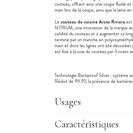
couteau, offrant ainsi une coupe fluide et s
main lors de la coupe, ainsi que la lame e
Le
couteau de cuisine Arcos Riviera
est 
NITRUM, une innovation de la marque esp
solidité du couteau et à augmenter sa lon
termine par un manche en polyoxyméthylè
main et dont les lignes ont été dessinées p
est fixé à la soie du couteau par 3 rivets 
Technologie Bactiproof Silver : système a
Réduit de 99.9% la présence de bactérie
Usages
Les + produit
:
Couteau fait d'une seule pièce
Caractéristiques
Inox NITRUM