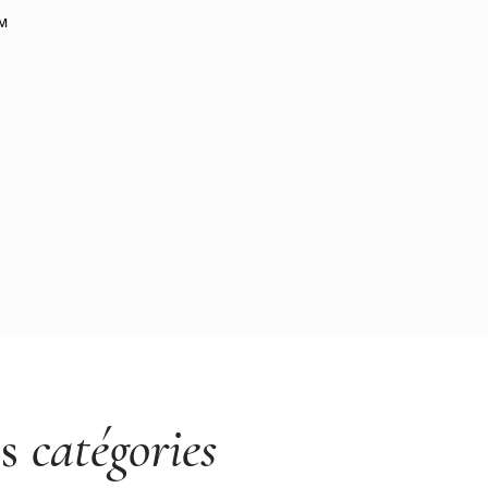
PM
es
catégories