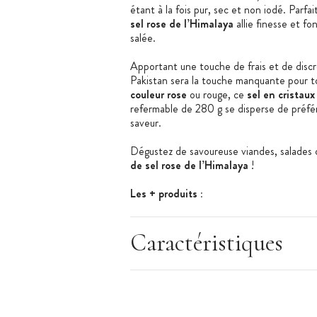
étant à la fois pur, sec et non iodé. Parfa
sel rose de l’Himalaya
allie finesse et fo
salée.
Apportant une touche de frais et de discr
Pakistan sera la touche manquante pour to
couleur rose
ou rouge, ce
sel en cristaux
refermable de 280 g se disperse de préfér
saveur.
Dégustez de savoureuse viandes, salades 
de sel rose de l’Himalaya
!
Les + produits :
Sel rose de l’Himalaya
Caractéristiques
Pur, sec et non iodé
Texture fine
Assaisonne toutes vos préparations
Caractéristiques du diamant de sel :