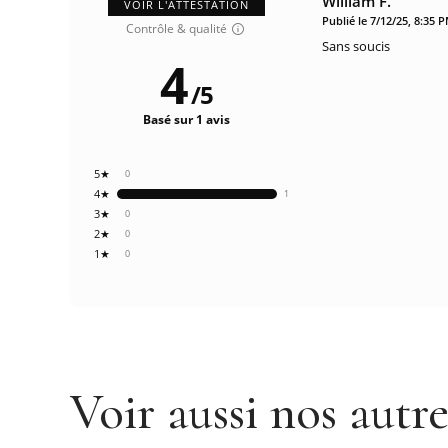
William F.
VOIR L'ATTESTATION
Publié le 7/12/25, 8:35 
Contrôle & qualité
Sans soucis
4
/
5
Basé sur 1 avis
5★
0
4★
1
3★
0
2★
0
1★
0
Voir aussi nos autr