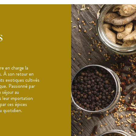
s
e moutarde, céleri, sésame, fruits à coques
e en charge la
s. À son retour en
its exotiques cultivés
ique. Passionné par
n séjour au
 leur importation
 par ces épices
u quotidien.