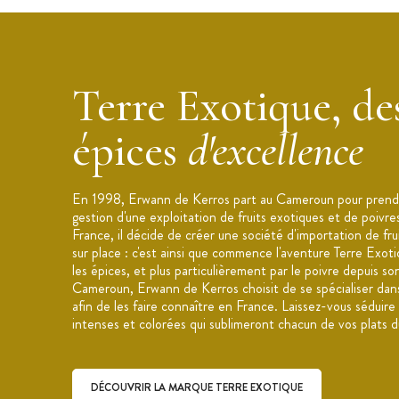
Sel de l’Himalaya
Ingrédients : diamant de sel
Couleur : rose / rouge
Terre Exotique, de
Allergènes : Peut contenir des traces d
Arômes : frais et discret
épices
d'excellence
Saveurs salées délicates
Texture fine et fondante
Conditionnement : pot refermable
En 1998, Erwann de Kerros part au Cameroun pour prendr
gestion d'une exploitation de fruits exotiques et de poivre
Contenance : 280 g
France, il décide de créer une société d'importation de fru
Utilisation : viandes, desserts, salades
sur place : c'est ainsi que commence l'aventure Terre Exot
les épices, et plus particulièrement par le poivre depuis so
S’utilise uniquement après cuisson
Cameroun, Erwann de Kerros choisit de se spécialiser dans
Origine : Pakistan
afin de les faire connaître en France. Laissez-vous séduire
Marque : Terre Exotique
intenses et colorées qui sublimeront chacun de vos plats d
DÉCOUVRIR LA MARQUE TERRE EXOTIQUE