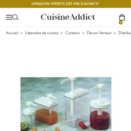
Contenu principal
LIVRAISON OFFERTE DÈS 59€ D'ACHATS*
0
Accueil
Ustensiles de cuisine
Contenir
Flacon Verseur
Distribu