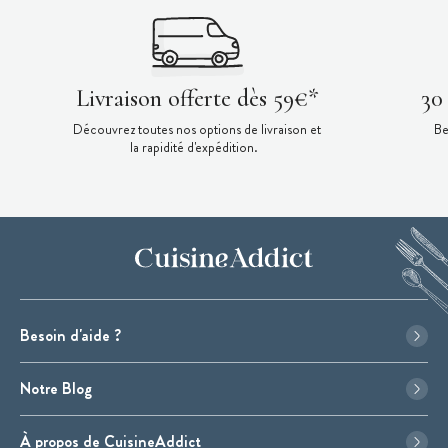
Livraison offerte dès 59€*
30
Découvrez toutes nos options de livraison et
Be
la rapidité d'expédition.
Besoin d'aide ?
Notre Blog
À propos de CuisineAddict