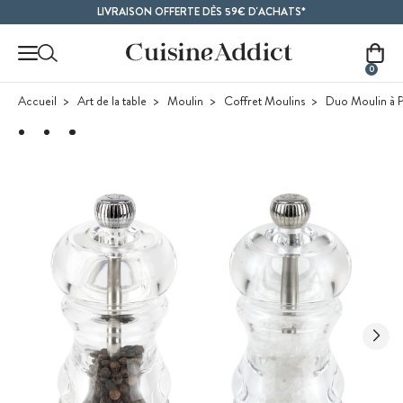
Contenu principal
LIVRAISON OFFERTE DÈS 59€ D'ACHATS*
0
Accueil
Art de la table
Moulin
Coffret Moulins
Duo Moulin à P