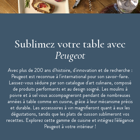
Marque : Peugeot
Fabriqué en France
Existe également en 18 cm : Duo Moulin à Poivre et à Sel
Nancy 18 cm Peugeot
Retrouvez tous les Moulins de la collection Nancy, vendu à
Sublimez votre table avec
l'unité :
Peugeot
Moulin à Poivre Peugeot Nancy : 9 cm, 12 cm, 18 cm, 22 cm,
30 cm et 38 cm
Avec plus de 200 ans d'histoire, d'innovation et de recherche :
Moulin à Sel Peugeot Nancy : 9 cm, 12 cm, 18 cm, 22 cm, 30
Peugeot est reconnue à l'international pour son savoir-faire.
cm et 38 cm
Laissez-vous séduire par son catalogue d'art culinaire, composé
de produits performants et au design soigné. Les moulins à
* Sel gemme : le sel gemme provient des mines et non de la mer
poivre et à sel vous accompagneront pendant de nombreuses
il s'agit d'un sel de roche
années à table comme en cuisine, grâce à leur mécanisme précis
et durable. Les accessoires à vin magnifieront quant à eux les
"Moulins Peugeot : la référence de la cuisine."
dégustations, tandis que les plats de cuisson sublimeront vos
recettes. Explorez cette gamme de cuisine et intégrez l'élégance
Peugeot à votre intérieur !