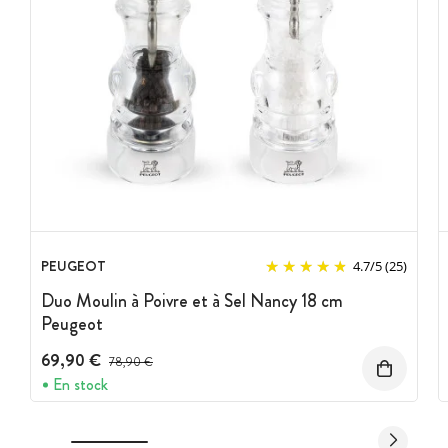
PEUGEOT
4.7
/
5
(25)
Duo Moulin à Poivre et à Sel Nancy 18 cm
Peugeot
69,90 €
Prix avant réduction :
78,90 €
En stock