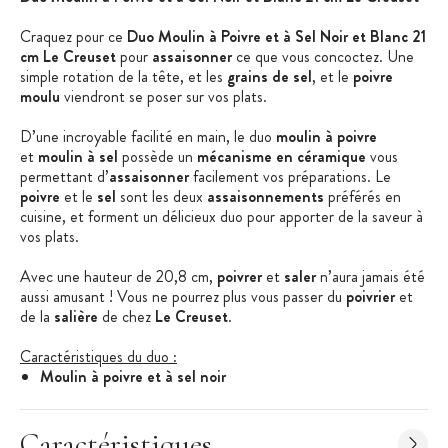
Craquez pour ce
Duo Moulin à Poivre et à Sel Noir et Blanc 21
cm Le Creuset
pour
assaisonner
ce que vous concoctez. Une
simple rotation de la tête, et les
grains de sel
, et le
poivre
moulu
viendront se poser sur vos plats.
D’une incroyable facilité en main, le duo
moulin à poivre
et
moulin à sel
possède un
mécanisme en céramique
vous
permettant d’
assaisonner
facilement vos préparations. Le
poivre
et le
sel
sont les deux
assaisonnements
préférés en
cuisine, et forment un délicieux duo pour apporter de la saveur à
vos plats.
Avec une hauteur de 20,8 cm,
poivrer
et
saler
n’aura jamais été
aussi amusant ! Vous ne pourrez plus vous passer du
poivrier
et
de la
salière
de chez
Le Creuset
.
Caractéristiques du duo :
Moulin à poivre et à sel noir
Conditionnement : 1 Moulin à poivre + 1 Moulin à sel
Matière : Acrylique
Caractéristiques