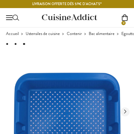
Contenu principal
LIVRAISON OFFERTE DÈS 59€ D'ACHATS*
0
Accueil
Ustensiles de cuisine
Contenir
Bac alimentaire
Egoutto