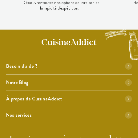
Découvrez toutes nos options de livraison et
Be
la rapidité d'expédition.
Besoin d'aide ?
Notre Blog
À propos de CuisineAddict
Nos services