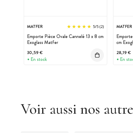
MATFER
MATFER
5
/
5
(2)
Emporte Pièce Ovale Cannelé 13 x 8 cm
Emporte 
Exoglass Matfer
cm Exog
30,59 €
28,19 €
En stock
En sto
Voir aussi nos autr