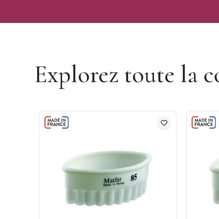
Découvrir la marque Matfer
Explorez toute la c