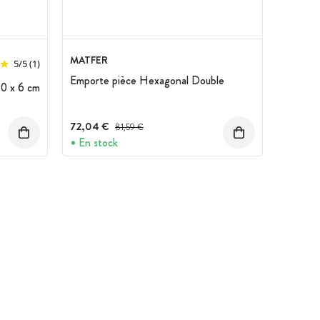
MATFER
5
/
5
(1)
Emporte pièce Hexagonal Double
0 x 6 cm
72,04 €
Prix avant réduction :
81,59 €
En stock