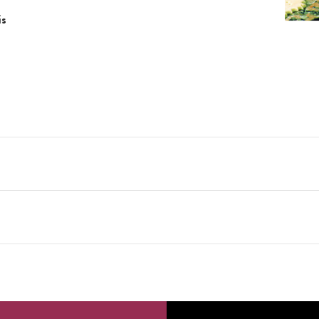
is
ble et peut être stérilisé