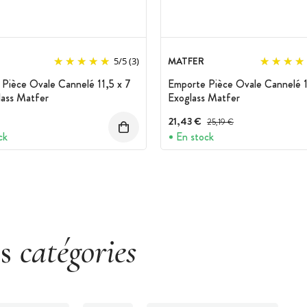
MATFER
5
/
5
(3)
Pièce Ovale Cannelé 11,5 x 7
Emporte Pièce Ovale Cannelé 1
lass Matfer
Exoglass Matfer
21,43 €
Prix avant réduction :
25,19 €
ck
En stock
es
catégories