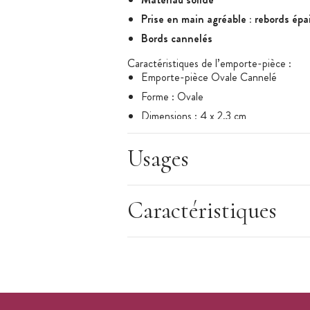
Prise en main agréable : rebords épa
Bords cannelés
Caractéristiques de l’emporte-pièce :
Emporte-pièce Ovale Cannelé
Forme : Ovale
Dimensions : 4 x 2,3 cm
Matériau : Exoglass
Usages
L’Exoglass est imputrescible, indéforma
Rebord épais
Résiste jusqu'à +160°C
Caractéristiques
Fabriqué en France
Marque : Matfer