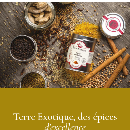
Mélange Epices
Moutarde
Ingrédients :
moutarde, sel, curcuma, persil, oignon
Allergènes :
moutarde,
peut contenir d’éventuelles traces de
céleri, sésame, moutarde, fruits à coques.
Notes
piquantes
Conditionnement : pot refermable
Contenance :
80
g
Utilisation :
réhydratez le mélange avec 150 g d’eau et 150 g
de vinaigre de cidre avant de mixer pour obtenir une
moutarde
maiso
n.
Conservation : versez un peu d’huile à l’intérieur du pot au-
dessus de votre moutarde
pour
une meilleure conservation
Origine : France
Marque : Terre Exotique
Terre Exotique, des épices
d'excellence