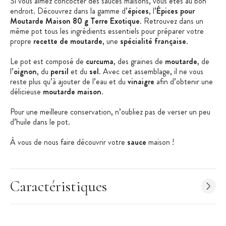
Si vous aimez concocter des sauces maisons, vous êtes au bon
endroit. Découvrez dans la gamme d’
épices
, l’
Épices pour
Moutarde Maison 80 g Terre Exotique
. Retrouvez dans un
même pot tous les ingrédients essentiels pour préparer votre
propre
recette de moutarde
, une
spécialité française
.
Le pot est composé de
curcuma
, des graines de
moutarde
, de
l’
oignon
, du
persil
et du
sel
. Avec cet assemblage, il ne vous
reste plus qu’à ajouter de l’eau et du
vinaigre
afin d’obtenir une
délicieuse
moutarde maison
.
Pour une meilleure conservation, n’oubliez pas de verser un peu
d’huile dans le pot.
À vous de nous faire découvrir votre
sauce
maison !
Les + produit :
Parfaites pour votre moutarde maison
Caractéristiques
Notes
piquantes
Mélange élaboré en France
Caractéristiques du mélange d’épices :