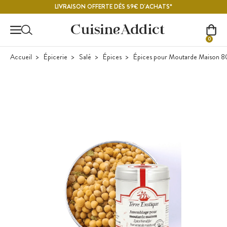
Contenu principal
LIVRAISON OFFERTE DÈS 59€ D'ACHATS*
0
Accueil
Épicerie
Salé
Épices
Épices pour Moutarde Maison 80