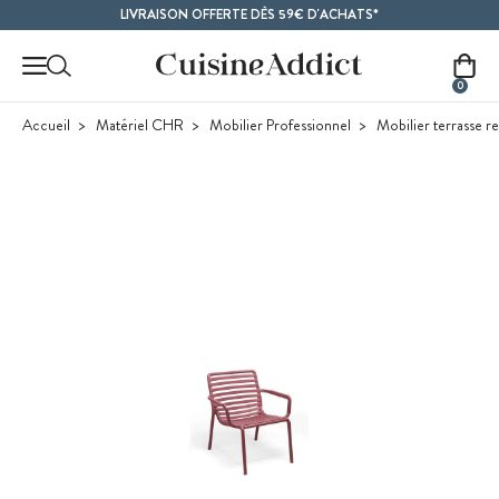
Contenu principal
LIVRAISON OFFERTE DÈS 59€ D'ACHATS*
0
Accueil
Matériel CHR
Mobilier Professionnel
Mobilier terrasse re