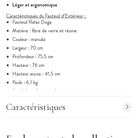
Léger et ergonomique
Caractéristiques du Fauteuil d’Extérieur
:
Fauteuil Relax Doga
Matière : fibre de verre et résine
Couleur : marsala
Largeur : 70 cm
Profondeur : 75.5 cm
Hauteur : 76 cm
Hauteur assise : 41.5 cm
Poids : 6.1 kg
Jeu de latte horizontales
Désinfectable
Caractéristiques
Fauteuil relax empilable
Recyclable
Léger et ergonomique
Gamme :
Doga