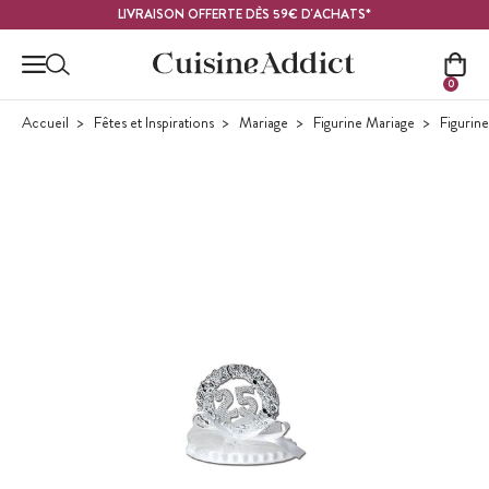
Contenu principal
LIVRAISON OFFERTE DÈS 59€ D'ACHATS*
0
Accueil
Fêtes et Inspirations
Mariage
Figurine Mariage
Figurine