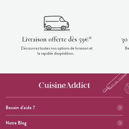
Livraison offerte dès 59€*
30
Découvrez toutes nos options de livraison et
Be
la rapidité d'expédition.
Besoin d'aide ?
Notre Blog