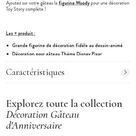
Ajoutez sur votre gâteau la
figurine Woody
pour une décoration
Toy Story complète !
Les + produit :
Grande figurine de décoration fidèle au dessin-animé
Décoration pour gâteau Thème Disney Pixar
Caractéristiques de la figurine Buzz L'Eclair :
Caractéristiques
Figurine Toy Story Buzz L'Eclair
Dimension : 9,3 cm
Matériau : plastique
Non comestible
Explorez toute la collection
Marque : Overig
Décoration Gâteau
d'Anniversaire