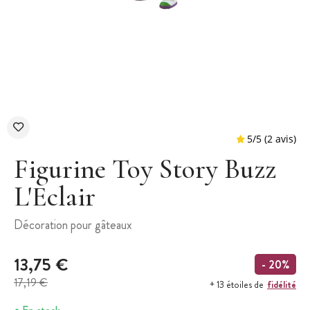
Figurine Toy Story Buzz
L'Eclair
5
/
5
Décoration pour gâteaux
13,75 €
- 20%
17,19 €
fidélité
+ 13 étoiles de