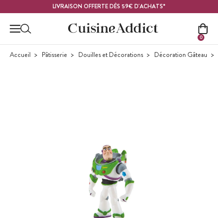
Contenu principal
LIVRAISON OFFERTE DÈS 59€ D'ACHATS*
0
Accueil
Pâtisserie
Douilles et Décorations
Décoration Gâteau