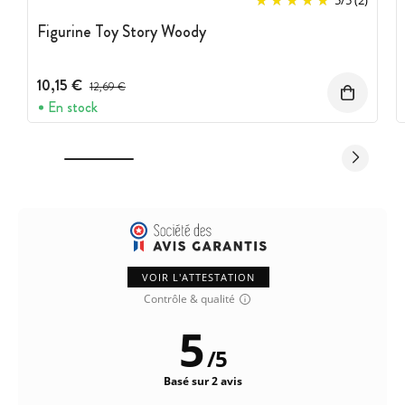
5
/
5
(2)
Figurine Toy Story Woody
10,15 €
Prix avant réduction :
12,69 €
En stock
VOIR L'ATTESTATION
Contrôle & qualité
5
/
5
Basé sur 2 avis