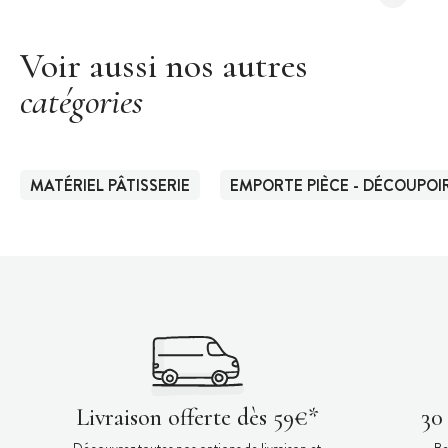
Voir aussi nos autres
catégories
MATÉRIEL PÂTISSERIE
EMPORTE PIÈCE - DÉCOUPOIR
Livraison offerte dès 59€*
30