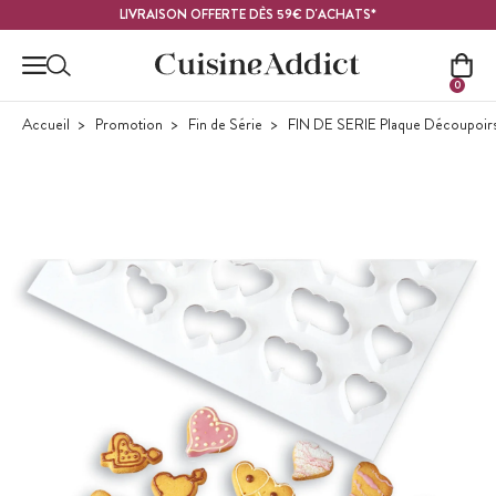
Contenu principal
LIVRAISON OFFERTE DÈS 59€ D'ACHATS*
0
Accueil
Promotion
Fin de Série
FIN DE SERIE Plaque Découpoir