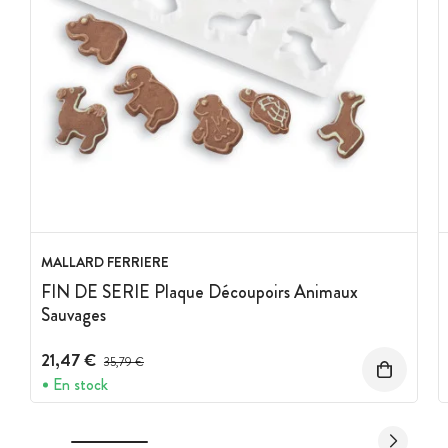
MALLARD FERRIERE
FIN DE SERIE Plaque Découpoirs Animaux
Sauvages
21,47 €
Prix avant réduction :
35,79 €
En stock