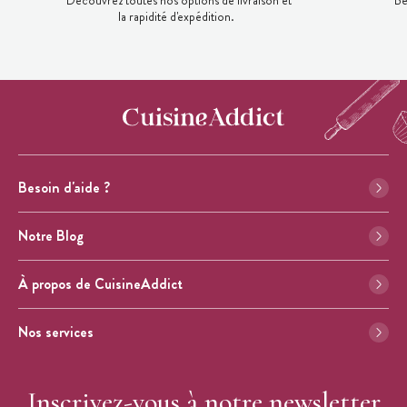
Découvrez toutes nos options de livraison et
Be
la rapidité d'expédition.
Besoin d'aide ?
Notre Blog
À propos de CuisineAddict
Nos services
Inscrivez-vous à notre newsletter