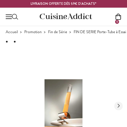
Contenu principal
LIVRAISON OFFERTE DÈS 59€ D'ACHATS*
0
Accueil
Promotion
Fin de Série
FIN DE SERIE Porte-Tube à Essai 