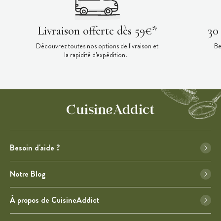
Livraison offerte dès 59€*
30
Découvrez toutes nos options de livraison et
Be
la rapidité d'expédition.
Besoin d'aide ?
Notre Blog
À propos de CuisineAddict