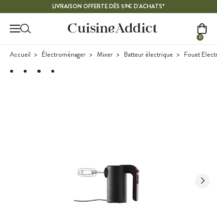
Contenu principal
LIVRAISON OFFERTE DÈS 59€ D'ACHATS*
0
Accueil
Électroménager
Mixer
Batteur électrique
Fouet Elec