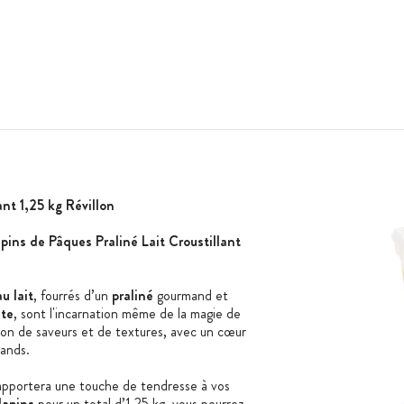
ant 1,25 kg Révillon
pins de Pâques Praliné Lait Croustillant
au lait
, fourrés d’un
praliné
gourmand et
nte
, sont l'incarnation même de la magie de
ion de saveurs et de textures, avec un cœur
rmands.
apportera une touche de tendresse à vos
lapins
pour un total d’1,25 kg, vous pourrez