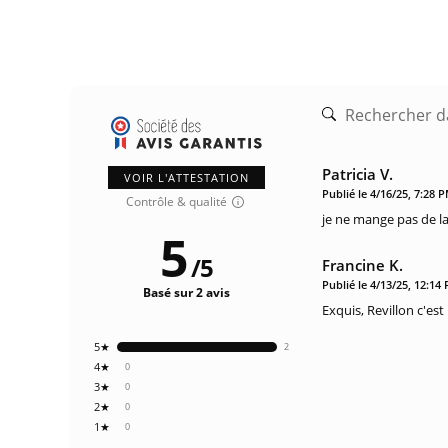
Patricia V.
VOIR L'ATTESTATION
Publié le 4/16/25, 7:28 
Contrôle & qualité
je ne mange pas de la
5
/
5
Francine K.
Publié le 4/13/25, 12:14
Basé sur 2 avis
Exquis, Revillon c'e
5★
2
4★
0
3★
0
2★
0
1★
0