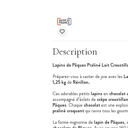
Description
Lapins de Pâques Praliné Lait Croustill
Préparez-vous à sauter de joie avec les
La
1,25 kg
de
Révillon.
Ces adorables petits
lapins
en
chocolat
accompagné d’éclats de
crêpe croustilla
Pâques
. Chaque
chocolat
est une explos
praliné croquant
qui ravira tous les gou
La forme mignonne de
lapin de Pâques
, 
chocolats de Pâques
. Avec environ 160