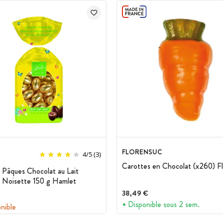
, amandes, noisettes), beurre de cacao, lait
e (lait), lactosérum en poudre (lait), éclats de
ucre, beurre concentré (lait), huile de
'orge, sel), beurre concentré (lait), émulsifiant
rine de riz, amidon de blé, malt de blé, blanc
e à lever : carbonate acide de sodium.*Fèves de
gluten (blé, orge), œuf, peut contenir des traces
de cajou, noix de pécan, gluten et œuf.
FLORENSUC
4
/
5
(3)
Carottes en Chocolat (x260) F
Pâques Chocolat au Lait
 Noisette 150 g Hamlet
38,49 €
Disponible sous 2 sem.
onible