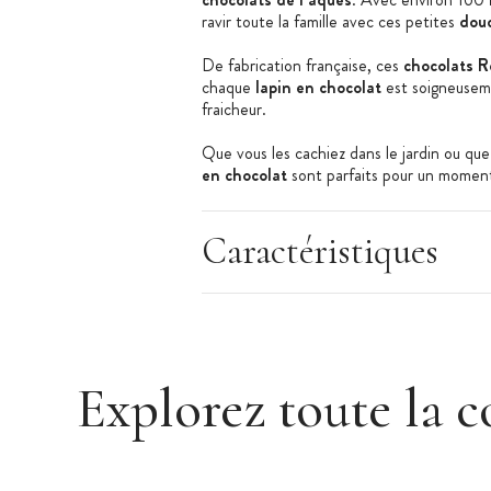
ravir toute la famille avec ces petites
douc
De fabrication française, ces
chocolats R
chaque
lapin en chocolat
est soigneuseme
fraicheur.
Que vous les cachiez dans le jardin ou que
en chocolat
sont parfaits pour un moment 
Les + produit :
Caractéristiques
Fourrage praliné croustillant
Forme lapin idéale pour Pâques
Origine France
Emballage individuel
Explorez toute la c
Caractéristiques des chocolats :
Chocolat de Pâques
Type de chocolat : chocolat au lait
Fourrage praliné aux éclats de crêpe cr