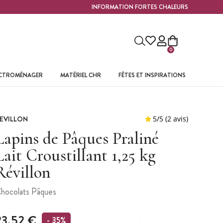
INFORMATION FORTES CHALEURS
0
ECTROMÉNAGER
MATÉRIEL CHR
FÊTES ET INSPIRATIONS
EVILLON
Lapins de Pâques Praliné
Lait Croustillant 1,25 kg
Révillon
hocolats Pâques
23,52 €
- 35%