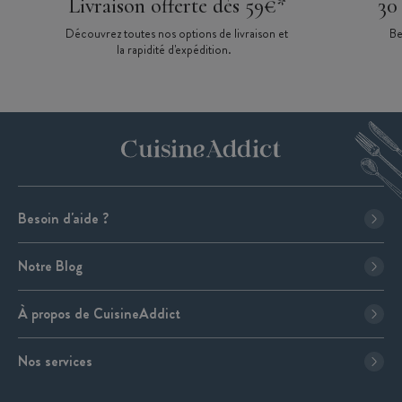
Livraison offerte dès 59€*
30
Découvrez toutes nos options de livraison et
Be
la rapidité d'expédition.
Besoin d'aide ?
Notre Blog
À propos de CuisineAddict
Nos services