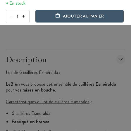
En stock
-
+
AJOUTER AU PANIER
Description
Lot de 6 cuillères Esméralda
:
LeBrun
vous propose cet ensemble de
cuillères Esméralda
pour vos
mises en bouche
.
Caractéristiques du lot de cuillères Esmeralda
:
6 cuillères Esmeralda
Fabriqué en France