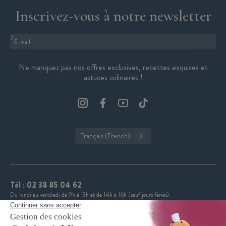
Inscrivez-vous à notre newsletter
Format : adresse@email.com
Ne manquez pas nos offres exclusives, recettes exquises et
astuces culinaires !
Français (French)
Tél :
02 38 85 04 62
Du lundi au vendredi de 9h à 13h et de 14h à 16h (sauf jours fériés).
CuisineAddict affiche une note de 4,7 sur 5 grâce à plus