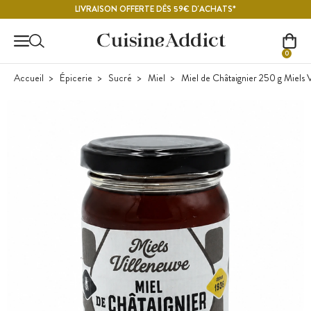
Contenu principal
LIVRAISON OFFERTE DÈS 59€ D'ACHATS*
0
Accueil
Épicerie
Sucré
Miel
Miel de Châtaignier 250 g Miels 