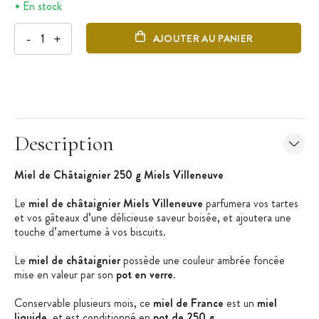
En stock
-
+
AJOUTER AU PANIER
Description
Miel de Châtaignier 250 g Miels Villeneuve
Le
miel de châtaignier Miels Villeneuve
parfumera vos tartes
et vos gâteaux d’une délicieuse saveur boisée, et ajoutera une
touche d’amertume à vos biscuits.
Le
miel de châtaignier
possède une couleur ambrée foncée
mise en valeur par son
pot en verre
.
Conservable plusieurs mois, ce
miel de France
est un
miel
liquide
, et est conditionné en
pot de 250 g.