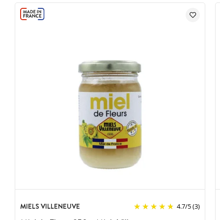
MIELS VILLENEUVE
4.7
/
5
(3)