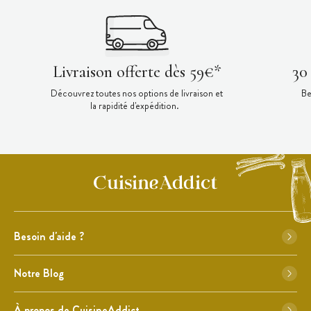
Livraison offerte dès 59€*
30
Découvrez toutes nos options de livraison et
Be
la rapidité d'expédition.
Besoin d'aide ?
Notre Blog
À propos de CuisineAddict