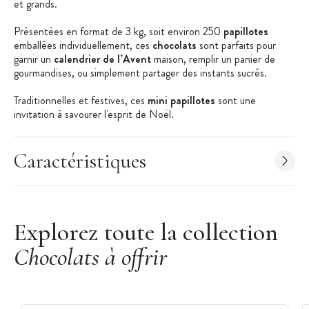
et grands.
Présentées en format de 3 kg, soit environ 250
papillotes
emballées individuellement, ces
chocolats
sont parfaits pour
garnir un
calendrier de l’Avent
maison, remplir un panier de
gourmandises, ou simplement partager des instants sucrés.
Traditionnelles et festives, ces
mini papillotes
sont une
invitation à savourer l'esprit de Noël.
Les + produit :
Caractéristiques
Grand format
Chocolat traditionnel de Noël
Fabriquées en France
Explorez toute la collection
Caractéristiques des papillotes :
Mini papillotes
Chocolats à offrir
Emballée individuellement
Poids : 3 kg
Environ 250 papillotes