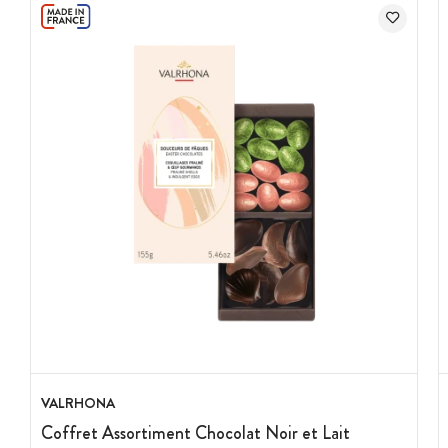
Type de chocolat : chocolat au lait
Saveur : praliné feuilleté
Ingrédients : Praliné 28% (sucre, amandes, noisettes), sucre,
beurre de cacao, lait entier en poudre, pâte de cacao, éclats
de crêpe croustillante 4% (farine de blé, sucre, beurre
concentré (lait), huile de tournesol, lait en poudre écrémé,
malt d'orge, sel), lait en poudre écrémé, huile de tournesol,
graisse végétale (karité), cacao maigre en poudre1,
lactosérum en poudre (lait), beurre concentré (lait),
émulsifiant : lécithines.
Allergènes : amandes, noisettes, lait, blé, orge, peut contenir
des traces d'arachide, soja, autres fruits à coque et œuf
Conservation : entre 15 et 18°C, dans un endroit sec à l'abri
de l'humidité et de la lumière
Origine : France
Marque : Révillon
VALRHONA
Coffret Assortiment Chocolat Noir et Lait