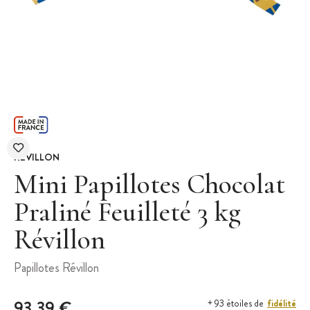
REVILLON
Mini Papillotes Chocolat
Praliné Feuilleté 3 kg
Révillon
Papillotes Révillon
93,39 €
fidélité
+ 93 étoiles de