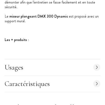
démonter afin que l'entretien se fasse facilement et en toute
sécurité.
Le
mixeur plongeant DMX 300 Dynamic
est proposé avec un
support mural.
Les + produits :
Vitesse variable
Support mural
Couteau + pied faciles à démonter
Usages
Caractéristiques du Mixeur
:
Marque : Dynamic
Caractéristiques
Modèle : Junior DMX 300
Puissance : 270 W
Vitesse : 3 000 à 12 000 tr/mn