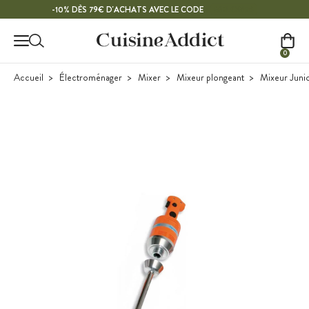
Contenu principal
MELON26
-10% DÈS 79€ D'ACHATS AVEC LE CODE
0
Accueil
Électroménager
Mixer
Mixeur plongeant
Mixeur Jun