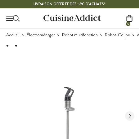
Contenu principal
LIVRAISON OFFERTE DÈS 59€ D'ACHATS*
0
Accueil
Électroménager
Robot multifonction
Robot-Coupe
M