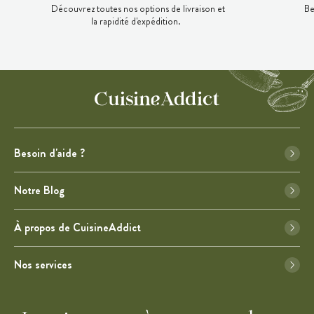
Découvrez toutes nos options de livraison et
Be
la rapidité d'expédition.
Besoin d'aide ?
Notre Blog
À propos de CuisineAddict
Nos services