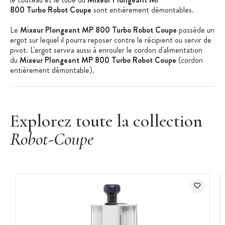
800 Turbo Robot Coupe
sont entièrement démontables.
Le
Mixeur Plongeant MP 800 Turbo Robot Coupe
possède un
ergot sur lequel il pourra reposer contre le récipient ou servir de
pivot. L'ergot servira aussi à enrouler le cordon d'alimentation
du
Mixeur Plongeant MP 800 Turbo Robot Coupe
(cordon
entièrement démontable).
Les + produits :
Explorez toute la collection
Ergot bloc moteur
Robot-Coupe
Cordon alimentation démontable
Bloc moteur inox
Caractéristiques du Robot Coupe
:
Marque : Robot Coupe
Mixeur Plongeant MP 800 Turbo Robot Coupe
Capacité de mixage : 400 L