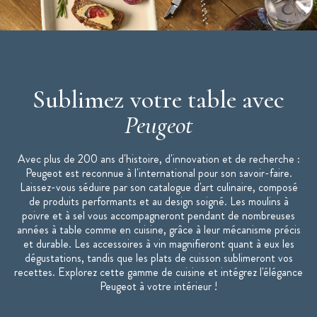
Fabriqué en France
2 autres tailles disponibles :
12 cm
et
15 cm
* Sel gemme : le sel gemme provient des mines et non de la mer,
il s'agit d'un sel de roche
"Moulins Peugeot : la référence de la cuisine."
Sublimez votre table avec
Peugeot
Avec plus de 200 ans d'histoire, d'innovation et de recherche :
Peugeot est reconnue à l'international pour son savoir-faire.
Laissez-vous séduire par son catalogue d'art culinaire, composé
de produits performants et au design soigné. Les moulins à
poivre et à sel vous accompagneront pendant de nombreuses
années à table comme en cuisine, grâce à leur mécanisme précis
et durable. Les accessoires à vin magnifieront quant à eux les
dégustations, tandis que les plats de cuisson sublimeront vos
recettes. Explorez cette gamme de cuisine et intégrez l'élégance
Peugeot à votre intérieur !