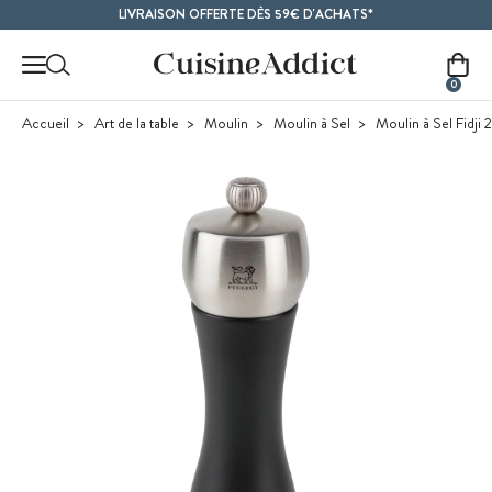
Contenu principal
LIVRAISON OFFERTE DÈS 59€ D'ACHATS*
0
Accueil
Art de la table
Moulin
Moulin à Sel
Moulin à Sel Fidji