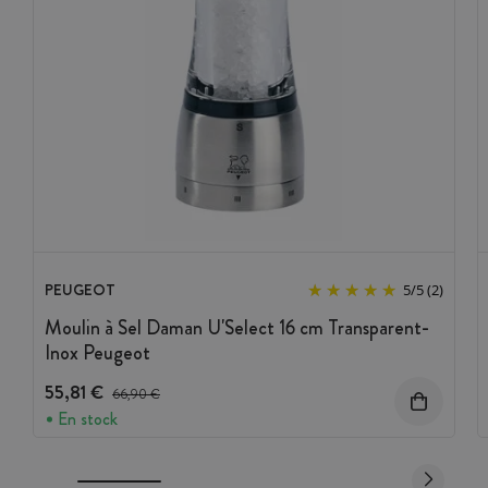
PEUGEOT
5
/
5
(2)
Moulin à Sel Daman U'Select 16 cm Transparent-
Inox Peugeot
55,81 €
Prix avant réduction :
66,90 €
En stock