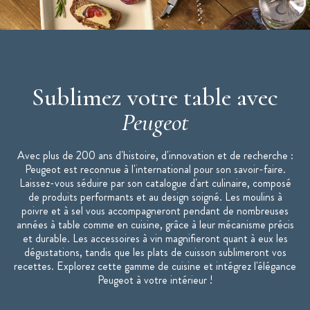
Couleur : Transparent
Marque : Peugeot
Made in France
* Sel gemme : le sel gemme provient des mines et non de la mer,
Sublimez votre table avec
il s'agit d'un sel de roche
Peugeot
"Moulins Peugeot : la référence de la cuisine."
Avec plus de 200 ans d'histoire, d'innovation et de recherche :
Peugeot est reconnue à l'international pour son savoir-faire.
Laissez-vous séduire par son catalogue d'art culinaire, composé
de produits performants et au design soigné. Les moulins à
poivre et à sel vous accompagneront pendant de nombreuses
années à table comme en cuisine, grâce à leur mécanisme précis
et durable. Les accessoires à vin magnifieront quant à eux les
dégustations, tandis que les plats de cuisson sublimeront vos
recettes. Explorez cette gamme de cuisine et intégrez l'élégance
Peugeot à votre intérieur !