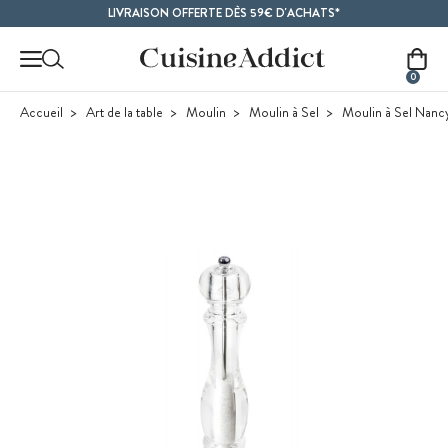
Contenu principal
LIVRAISON OFFERTE DÈS 59€ D'ACHATS*
0
Accueil
Art de la table
Moulin
Moulin à Sel
Moulin à Sel Nanc