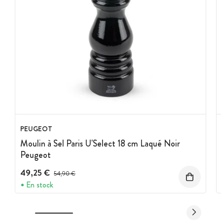
PEUGEOT
Moulin à Sel Paris U'Select 18 cm Laqué Noir
Peugeot
49,25 €
Prix avant réduction :
54,90 €
En stock