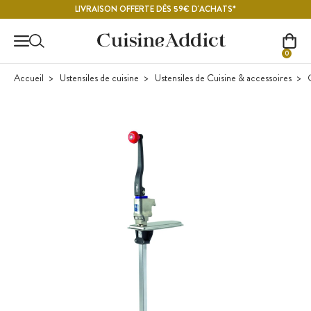
Contenu principal
LIVRAISON OFFERTE DÈS 59€ D'ACHATS*
0
Accueil
Ustensiles de cuisine
Ustensiles de Cuisine & accessoires