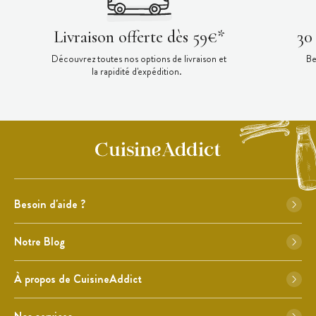
Livraison offerte dès 59€*
30
Découvrez toutes nos options de livraison et
Be
la rapidité d'expédition.
Besoin d'aide ?
Notre Blog
À propos de CuisineAddict