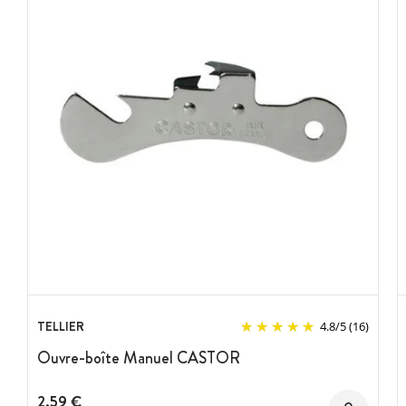
Tête et porte-couteau à démontage rapide sans outil
Mécanisme lavable au lave-vaisselle.
Lame profilée pour une meilleure découpe
Lame en acier traité antibactérien
Fixation par vissage ou serre-joint
Garantie 3 ans
(hors couteau et lame)
Marque : Bonzer
TELLIER
4.8
/
5
(16)
Ouvre-boîte Manuel CASTOR
2,59 €