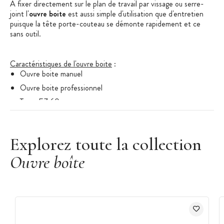
A fixer directement sur le plan de travail par vissage ou serre-
joint l'
ouvre boite
est aussi simple d'utilisation que d'entretien
puisque la tête porte-couteau se démonte rapidement et ce
sans outil.
Caractéristiques de l'ouvre boite
:
Ouvre boite manuel
Ouvre boite professionnel
Type: EZ 60
Conçu pour types de boîtes y compris les boîtes carrées
Utilisation : 60 boîtes et plus
Explorez toute la collection
Longueur tige : 63 cm
Ouvre boîte
Diamètre Molette : 40 mm
Molette en acier inoxydable
Tige et Socle en acier inoxydable
Poignée : matériau composite
Tête : Inox