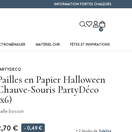
INFORMATION FORTES CHALEURS
0
ECTROMÉNAGER
MATÉRIEL CHR
FÊTES ET INSPIRATIONS
ARTYDECO
Pailles en Papier Halloween
Chauve-Souris PartyDéco
(x6)
aille boisson
2,70 €
- 0,49 €
fidélité
+ 2 étoiles de