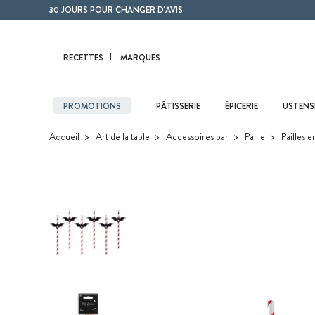
Contenu principal
30 JOURS POUR CHANGER D'AVIS
RECETTES
MARQUES
PROMOTIONS
PÂTISSERIE
ÉPICERIE
USTENSI
Accueil
Art de la table
Accessoires bar
Paille
Pailles 