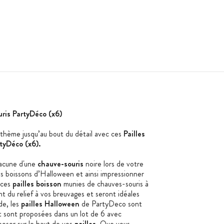
ris PartyDéco (x6)
 thème jusqu’au bout du détail avec ces
Pailles
tyDéco (x6).
acune d'une
chauve-souris
noire lors de votre
os boissons d’Halloween et ainsi impressionner
 ces
pailles boisson
munies de chauves-souris à
nt du relief à vos breuvages et seront idéales
de, les
pailles Halloween
de PartyDeco sont
t sont proposées dans un lot de 6 avec
poser sur le haut de vos
pailles
. Que vous