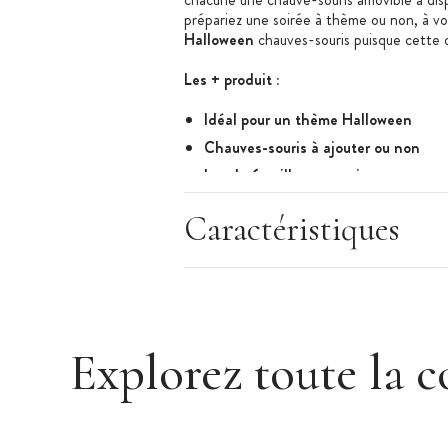
prépariez une soirée à thème ou non, à vo
Halloween
chauves-souris puisque cette d
Les + produit :
Idéal pour un thème Halloween
Chauves-souris à ajouter ou non
Lot de 6 pailles en papier
Caractéristiques des pailles :
Caractéristiques
Paille Halloween
Matière : papier rigide
Nombre de pailles : 6
Nombre de Chauves-souris : 6
Longueur : 19.5 cm
Explorez toute la c
Couleur : rouge et blanc
Thème : Halloween
Marque : PartyDeco