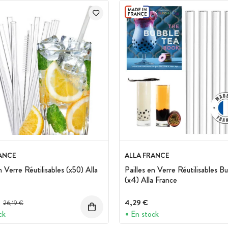
ANCE
ALLA FRANCE
n Verre Réutilisables (x50) Alla
Pailles en Verre Réutilisables B
(x4) Alla France
Prix avant réduction :
4,29 €
26,19 €
ck
En stock