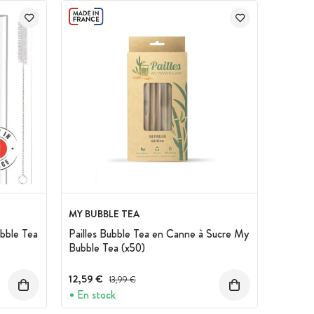
MY BUBBLE TEA
ubble Tea
Pailles Bubble Tea en Canne à Sucre My
Bubble Tea (x50)
12,59 €
Prix avant réduction :
13,99 €
En stock