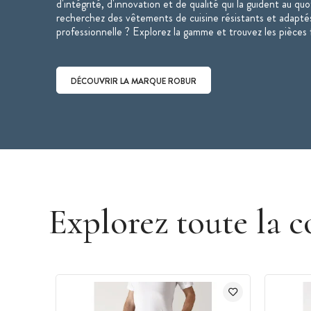
d'intégrité, d'innovation et de qualité qui la guident au qu
recherchez des vêtements de cuisine résistants et adaptés
professionnelle ? Explorez la gamme et trouvez les pièces 
DÉCOUVRIR LA MARQUE ROBUR
Découvrir la marque Robur
Explorez toute la c