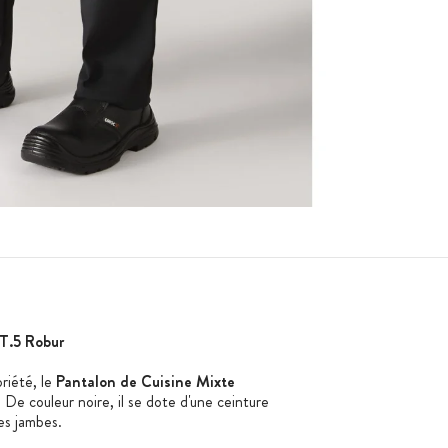
T.5 Robur
briété, le
Pantalon de Cuisine Mixte
 De couleur noire, il se dote d'une ceinture
des jambes.