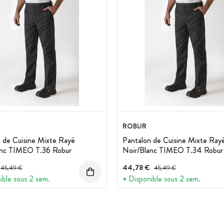
ROBUR
 de Cuisine Mixte Rayé
Pantalon de Cuisine Mixte Ray
anc TIMEO T.36 Robur
Noir/Blanc TIMEO T.34 Robur
Prix avant réduction :
44,78 €
Prix avant réduction :
45,49 €
45,49 €
ible sous 2 sem.
Disponible sous 2 sem.