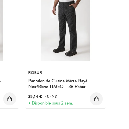
ROBUR
é
Pantalon de Cuisine Mixte Rayé
Noir/Blanc TIMEO T.38 Robur
35,14 €
Prix avant réduction :
45,49 €
Disponible sous 2 sem.