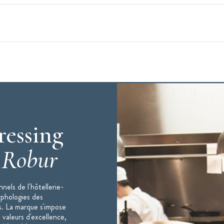
ièce jointe)
ressing
c
Robur
797 - programme couleur
ble de taille 0 à la taille 6
nels de l'hôtellerie-
rphologies des
s. La marque s'impose
 valeurs d'excellence,