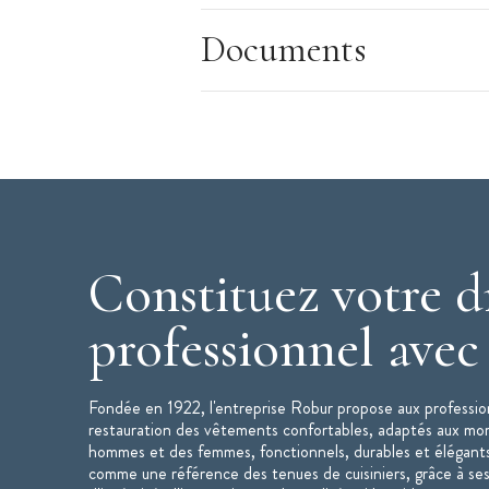
Taille élastiquée
Documents
Caractéristiques du Pantalon de Cuisine
:
Pantalon de cuisine mixte
Modèle : Umini
Couleur : Noir
Taille : 5
(voir le guide des taille en p
Matière : polycoton - 195 g/ m2
Taille élastiquée
Constituez votre d
Poches coutures côtés
Bas de jambes avec ourlets
professionnel ave
Lavage industriel selon norme ISO 15
Pantalon de cuisine mixte UMINI disponi
Fondée en 1922, l'entreprise Robur propose aux profession
restauration des vêtements confortables, adaptés aux mo
hommes et des femmes, fonctionnels, durables et élégant
comme une référence des tenues de cuisiniers, grâce à ses