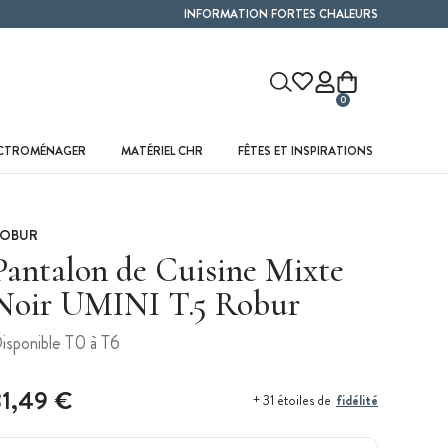
INFORMATION FORTES CHALEURS
0
ECTROMÉNAGER
MATÉRIEL CHR
FÊTES ET INSPIRATIONS
OBUR
Pantalon de Cuisine Mixte
Noir UMINI T.5 Robur
isponible T0 à T6
31,49 €
fidélité
+ 31 étoiles de