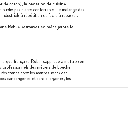
et de coton), le
pantalon de cuisine
en oublie pas d'être confortable. Le mélange des
 industriels à répétition et facile à repasser.
ine Robur, retrouvez en pièce jointe le
a marque française Robur s'applique à mettre son
es professionnels des métiers de bouche.
et résistance sont les maîtres-mots des
es cancérigènes et sans allergènes, les
énéficient du label Oekotex Standard 100.