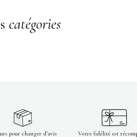
es
catégories
ours pour changer d’avis
Votre fidélité est récom