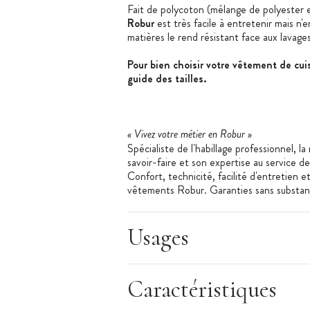
Fait de polycoton (mélange de polyester 
Robur
est très facile à entretenir mais n'
matières le rend résistant face aux lavages
Pour bien choisir votre vêtement de cuis
guide des tailles.
« Vivez votre métier en Robur »
Spécialiste de l'habillage professionnel, l
savoir-faire et son expertise au service d
Confort, technicité, facilité d'entretien 
vêtements Robur. Garanties sans substanc
matières premières utilisées par Robur b
Usages
Les + produit
:
Résistant
Caractéristiques
Entretien simple