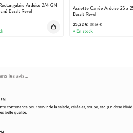
Rectangulaire Ardoise 2/4 GN
Assiette Carrée Ardoise 25 x 2
 cm) Basalt Revol
Basalt Revol
25,22 €
Prix avant réduction :
33,63 €
ck
En stock
1 PM
ente contenance pour servir de la salade, céréales, soupe, etc. (En dose idividu
ès belle qualité.
 PM