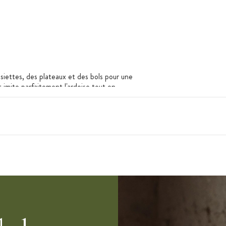
iettes, des plateaux et des bols pour une
t imite parfaitement l'ardoise tout en
rcelaine. Avec ces lignes à la fois sobres et
 seront aussi bien appréciés au restaurant que
768. Revol est une entreprise française qui
faïencer de père en fils, Revol est dirigé par la
 l'usine de Saint-Uze (Drôme), les articles
es hommes et des femmes passionnés puis
ns de chaque pièce et les décors sont