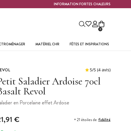
INFORMATION FORTES CHALEURS
0
ECTROMÉNAGER
MATÉRIEL CHR
FÊTES ET INSPIRATIONS
EVOL
Petit Saladier Ardoise 70cl
Basalt Revol
aladier en Porcelaine effet Ardoise
21,91 €
fidélité
+ 21 étoiles de