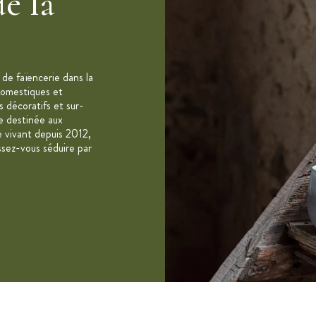
e la
% naturelle (ne contient ni plomb,
de faïencerie dans la
 de migration nocive dans les aliments)
 domestiques et
s décoratifs et sur-
le destinée aux
e vivant depuis 2012,
ssez-vous séduire par
 à 300°C
 au congélateur (-20°C)
0 ans transforme la terre en porcelaine"