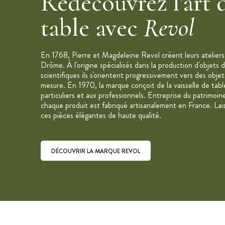
Redécouvrez l'art d
Contenance : 70 cl
table avec
Revol
Diamètre : 17 cm
Hauteur : 5,5 cm
Matériau : Porcelaine non poreuse 100
En 1768, Pierre et Magdeleine Revol créent leurs ateliers 
ni cadmium et ne présente aucun risque
Drôme. À l'origine spécialisés dans la production d'objets
scientifiques ils s'orientent progressivement vers des objet
Finition brute
mesure. En 1970, la marque conçoit de la vaisselle de tab
Couleur : Noir
particuliers et aux professionnels. Entreprise du patrimoin
chaque produit est fabriqué artisanalement en France. Lai
Motifs: Imitation ardoise
ces pièces élégantes de haute qualité.
Fabriqué en France
Résiste aux chocs thermiques : -17°C
Passe au four (300°C), au micro-onde,
DÉCOUVRIR LA MARQUE REVOL
Nettoyage facile au lave-vaisselle
Saladier vendu à l'unité
Collection : Basalt
Découvrir la marque Revol
Marque : Revol
"C'est notre travail qui depuis plus de 20