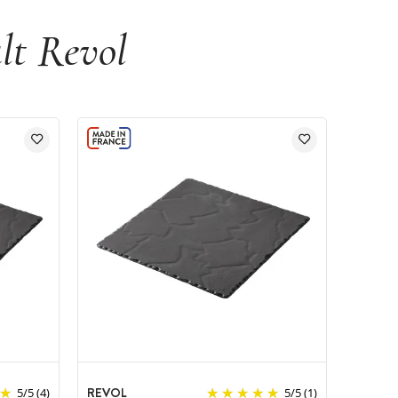
lt Revol
REVOL
5
/
5
(4)
5
/
5
(1)