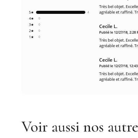
Très bel objet. Excell
agréable et raffiné. Tr
5★
4
4★
0
3★
0
Cecile L.
2★
0
Publié le 12/27/18, 2:28
1★
0
Très bel objet. Excell
agréable et raffiné. Tr
Cecile L.
Publié le 12/27/18, 12:4
Très bel objet. Excell
agréable et raffiné. Tr
Voir aussi nos autr