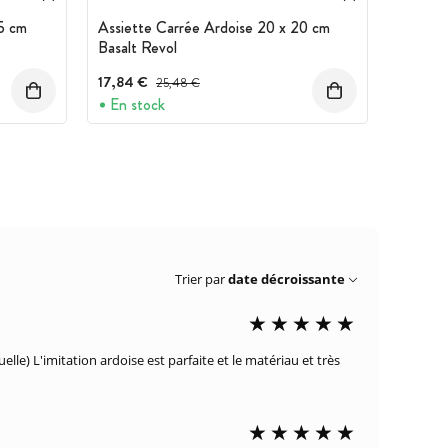
5 cm
Assiette Carrée Ardoise 20 x 20 cm
Basalt Revol
17,84 €
Prix avant réduction :
25,48 €
En stock
Trier par
date décroissante
elle) L'imitation ardoise est parfaite et le matériau et très