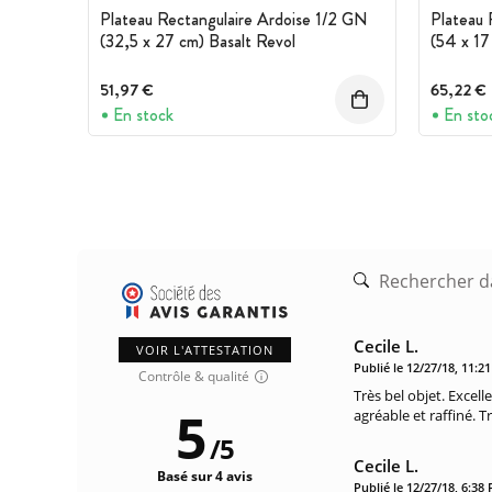
Plateau Rectangulaire Ardoise 1/2 GN
Plateau 
(32,5 x 27 cm) Basalt Revol
(54 x 17
51,97 €
65,22 €
En stock
En sto
Cecile L.
VOIR L'ATTESTATION
Publié le 12/27/18, 11:2
Contrôle & qualité
Très bel objet. Excell
5
agréable et raffiné. Tr
/
5
Cecile L.
Basé sur 4 avis
Publié le 12/27/18, 6:38