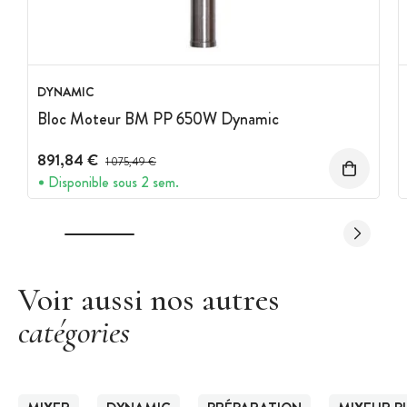
DYNAMIC
Bloc Moteur BM PP 650W Dynamic
891,84 €
Prix avant réduction :
1 075,49 €
Disponible sous 2 sem.
Voir aussi nos autres
catégories