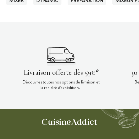
MIXER
DYNAMIC
PRÉPARATION
MIXEUR P
Livraison offerte dès 59€*
30
Découvrez toutes nos options de livraison et
Be
la rapidité d'expédition.