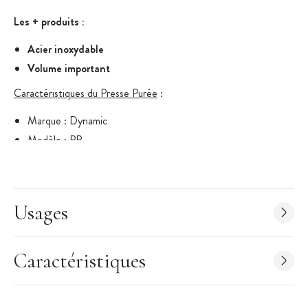
Les + produits :
Acier inoxydable
Volume important
Caractéristiques du Presse Purée
:
Marque : Dynamic
Modèle : PP
Longueur totale : 450 mm
Vitesse en charge : 150 à 500 tr/mn
Volume : 20 à 100 kg
Usages
A utiliser avec un bloc moteur de la gamme SMX
Laver à l'eau claire
Ne pas laver au lave-vaisselle ni au jet d'eau
Caractéristiques
Acier inoxydable