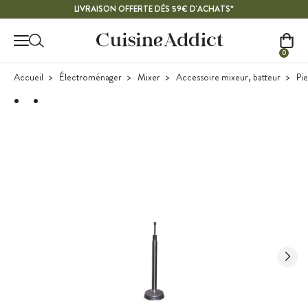
Contenu principal
LIVRAISON OFFERTE DÈS 59€ D'ACHATS*
0
Accueil
Électroménager
Mixer
Accessoire mixeur, batteur
Pie